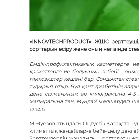
«INNOVTECHPRODUCT» ЖШС зерттеушілер
сорттарын өсіру және оның негізінде ст
Емдік-профилактикалық қасиеттерге ие
қасиеттерге ие болуының себебі – оның
гликозидтер кешені бар. Сондықтан сте
тудырып отыр. Бұл қант диабетінің алдын
дене салмағының әр килограмына 4-5 м
жапырағына тең. Мұндай мөлшердегі шөпт
алады.
М. Әуезов атындағы Оңтүстік Қазақстан ун
климаттық жағдайларға бейімделу деңгей
Зерттеулердің жаңалығы – реттелетін ж