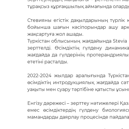
тұрақсыз құрғақшылық аймағында олардың
Стевияны егістік дақылдарының түрлік қ
бойынша шағын кәсіпорындар ашу арқ
жақсартуға жол ашады.
Түркістан облысының жағдайында Stevia 
зерттелді. Өсімдіктің гүлдену динами
жағдайда да гүлдерінің протерандриялы
ететіні расталды.
2022-2024 жылдар аралығында Түркіста
өсімдіктің интродукциялық жағдайда сә
уақыты мен суару тәртібіне қатысты ұсын
Енгізу дәрежесі – зерттеу нәтижелері Қаз
емес өсімдіктердің гүлдену биологи
мамандарды даярлау процесінде пайдал