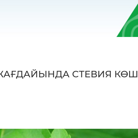
ЖАҒДАЙЫНДА CТЕВИЯ КӨШЕ