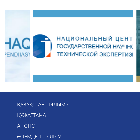
ҚАЗАҚСТАН ҒЫЛЫМЫ
ҚҰЖАТТАМА
АНОНС
ӘЛЕМДЕГІ ҒЫЛЫМ