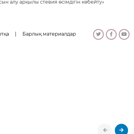
ын алу арқылы стевия өсімдігін көбейту»
ртқа
|
Барлық материалдар