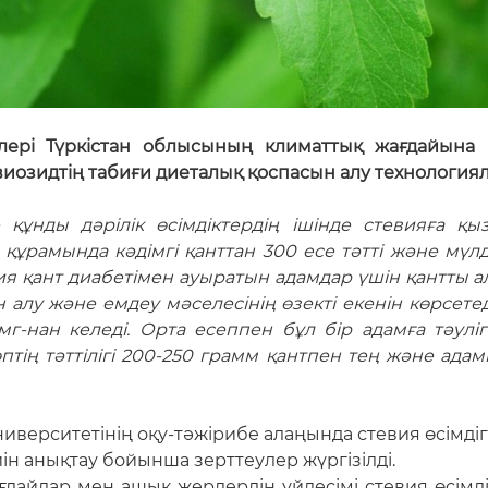
і Түркістан облысының климаттық жағдайына қа
евиозидтің табиғи диеталық қоспасын алу технолог
 құнды дәрілік өсімдіктердің ішінде стевияға 
 құрамында кәдімгі қанттан 300 есе тәтті және мүл
вия қант диабетімен ауыратын адамдар үшін қантты
 алу және емдеу мәселесінің өзекті екенін көрсете
г-нан келеді. Орта есеппен бұл бір адамға тәулі
ің тәттілігі 200-250 грамм қантпен тең және адамн
иверситетінің оқу-тәжірибе алаңында стевия өсімдіг
ін анықтау бойынша зерттеулер жүргізілді.
ағдайлар мен ашық жерлердің үйлесімі стевия өсімд