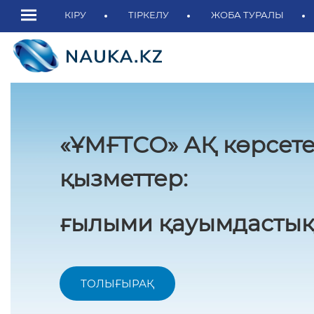
КІРУ
ТІРКЕЛУ
ЖОБА ТУРАЛЫ
«ҰМҒТСО» АҚ көрсете
қызметтер:
ғылыми қауымдастық
ТОЛЫҒЫРАҚ