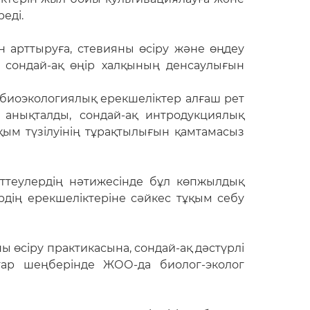
реді.
ін арттыруға, стевияны өсіру және өңдеу
сондай-ақ өңір халқының денсаулығын
н биоэкологиялық ерекшеліктер алғаш рет
р анықталды, сондай-ақ интродукциялық
қым түзілуінің тұрақтылығын қамтамасыз
рттеулердің нәтижесінде бұл көпжылдық
рдің ерекшеліктеріне сәйкес тұқым себу
ны өсіру практикасына, сондай-ақ дәстүрлі
тар шеңберінде ЖОО-да биолог-эколог