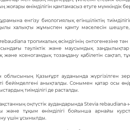
 жоғары өнімділігін қамтамасыз етуге мүмкіндік бе
ұрамына енгізу биологиялық егіншіліктің тиімділіг
ылы халықты жұмыспен қамту мәселесін шешуге, 
rebaudiana тропикалық өсімдігінің онтогенезіне тә
касындағы тәуліктік және маусымдық заңдылықта
қ және ксеногамдық тозаңдану қабілетін сақтап, тұ
н облысының Қазығұрт ауданында жүргізілген зе
тті бейімделгені анықталды. Сонымен қатар осы өңі
ыстардың тиімділігі де расталды.
ақстанның оңтүстік аудандарында Stevia rebaudiana-
ясы және тұқым өнімділігі бойынша арнайы курс
ану үшін ұсынылды.