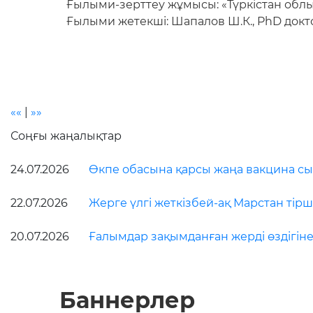
Ғылыми-зерттеу жұмысы: «Түркістан облы
Ғылыми жетекші: Шапалов Ш.К., PhD док
««
|
»»
Соңғы жаңалықтар
24.07.2026
Өкпе обасына қарсы жаңа вакцина сын
22.07.2026
Жерге үлгі жеткізбей-ақ Марстан тірші
20.07.2026
Ғалымдар зақымданған жерді өздігіне
Баннерлер