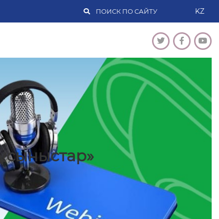
KZ
ұсыныстар»