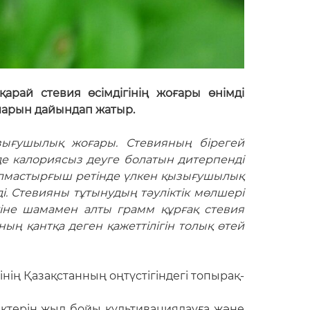
рай стевия өсімдігінің жоғары өнімді
ияларын дайындап жатыр.
қызығушылық жоғары. Стевияның бірегей
де калориясыз деуге болатын дитерпенді
 алмастырғыш ретінде үлкен қызығушылық
ді. Стевияны тұтынудың тәуліктік мөлшері
гіне шамамен алты грамм құрғақ стевия
ың қантқа деген қажеттілігін толық өтей
інің Қазақстанның оңтүстігіндегі топырақ-
іктерін жыл бойы культивациялауға және