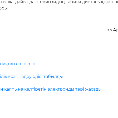
сы жағдайында стевиозидтің табиғи диеталық қоспас
торы
<< А
ақтан сәтті өтті
лік көзін іздеу әдісі табылды
н қалпына келтіретін электронды тері жасады