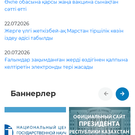
Өкпе обасына қарсы жаңа вакцина сынақтан
сәтті өтті
22.07.2026
Жерге үлгі жеткізбей-ақ Марстан тіршілік көзін
іздеу әдісі табылды
20.07.2026
Ғалымдар зақымданған жерді өздігінен қалпына
келтіретін электронды тері жасады
Баннерлер