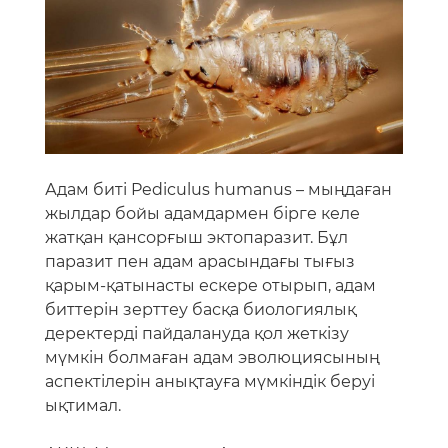
Адам биті Pediculus humanus – мыңдаған
жылдар бойы адамдармен бірге келе
жатқан қансорғыш эктопаразит. Бұл
паразит пен адам арасындағы тығыз
қарым-қатынасты ескере отырып, адам
биттерін зерттеу басқа биологиялық
деректерді пайдалануда қол жеткізу
мүмкін болмаған адам эволюциясының
аспектілерін анықтауға мүмкіндік беруі
ықтимал.