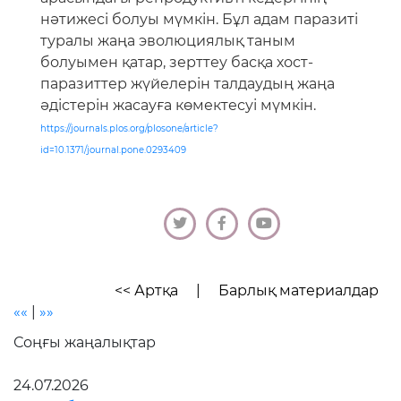
нәтижесі болуы мүмкін. Бұл адам паразиті
туралы жаңа эволюциялық таным
болуымен қатар, зерттеу басқа хост-
паразиттер жүйелерін талдаудың жаңа
әдістерін жасауға көмектесуі мүмкін.
https://journals.plos.org/plosone/article?
id=10.1371/journal.pone.0293409
<< Артқа
|
Барлық материалдар
««
|
»»
Соңғы жаңалықтар
24.07.2026