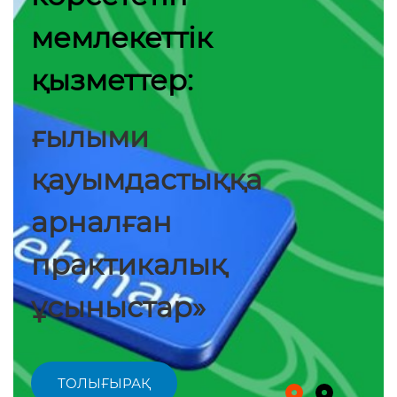
мемлекеттік
қызметтер:
ғылыми
қауымдастыққа
арналған
практикалық
ұсыныстар»
ТОЛЫҒЫРАҚ