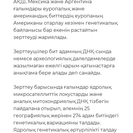
АҚШ, Мексика және Аргентина
ғалымдары еуропалық және
американдық биттердің еуропаның
Американы отарлау кезімен генетикалық
байланысы бар екенін растайтын
зерттеуді жариялады.
Зерттеушілер бит адамның ДНҚ-сында
немесе археологиялық дәлелдемелерде
жазылмаған ежелгі қарым-қатынастарға
анықтама бере алады деп санайды.
Зерттеу барысында ғалымдар ядролық
микросателлиттік локустарды және
аналық митохондриялық ДНҚ тізбегін
пайдалана отырып, әлемнің 25
географиялық жерінен 274 адам битіндегі
генетикалық вариацияны талдады.
Ядролық генетикалық әртүрлілікті талдау