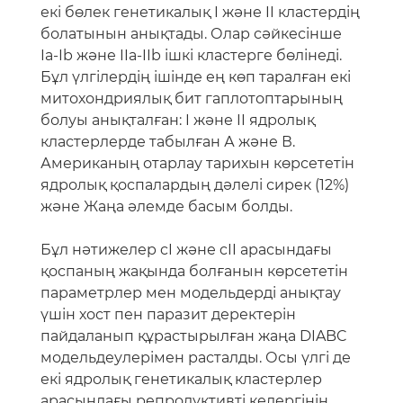
екі бөлек генетикалық I және II кластердің
болатынын анықтады. Олар сәйкесінше
Ia-Ib және IIa-IIb ішкі кластерге бөлінеді.
Бұл үлгілердің ішінде ең көп таралған екі
митохондриялық бит гаплотоптарының
болуы анықталған: I және II ядролық
кластерлерде табылған А және В.
Американың отарлау тарихын көрсететін
ядролық қоспалардың дәлелі сирек (12%)
және Жаңа әлемде басым болды.
Бұл нәтижелер cI және cII арасындағы
қоспаның жақында болғанын көрсететін
параметрлер мен модельдерді анықтау
үшін хост пен паразит деректерін
пайдаланып құрастырылған жаңа DIABC
модельдеулерімен расталды. Осы үлгі де
екі ядролық генетикалық кластерлер
арасындағы репродуктивті кедергінің