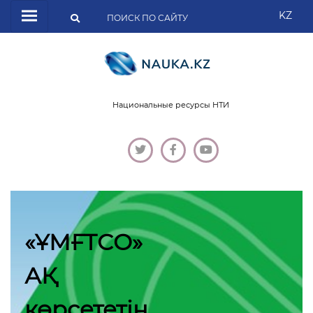
KZ
Национальные ресурсы НТИ
«ҰМҒТСО»
АҚ
көрсететін