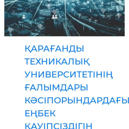
ҚАРАҒАНДЫ
ТЕХНИКАЛЫҚ
УНИВЕРСИТЕТІНІҢ
ҒАЛЫМДАРЫ
КӘСІПОРЫНДАРДАҒ
ЕҢБЕК
ҚАУІПСІЗДІГІН