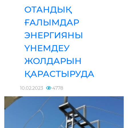
ОТАНДЫҚ
ҒАЛЫМДАР
ЭНЕРГИЯНЫ
ҮНЕМДЕУ
ЖОЛДАРЫН
ҚАРАСТЫРУДА
10.02.2023
4778