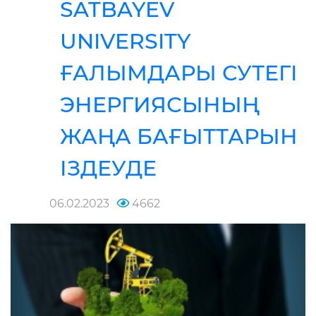
SATBAYEV
UNIVERSITY
ҒАЛЫМДАРЫ СУТЕГІ
ЭНЕРГИЯСЫНЫҢ
ЖАҢА БАҒЫТТАРЫН
ІЗДЕУДЕ
06.02.2023
4662