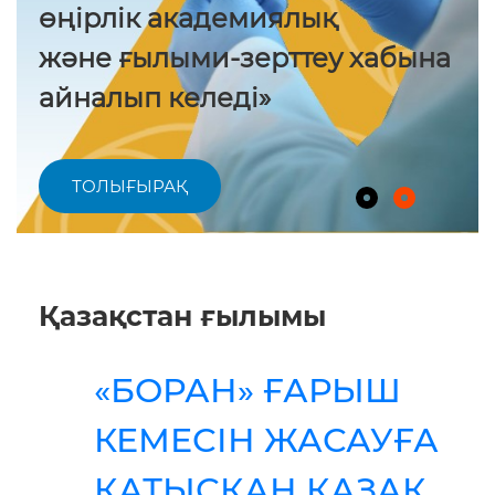
өңірлік академиялық
және ғылыми-зерттеу хабына
айналып келеді»
ТОЛЫҒЫРАҚ
Қазақстан ғылымы
«БОРАН» ҒАРЫШ
КЕМЕСІН ЖАСАУҒА
ҚАТЫСҚАН ҚАЗАҚ