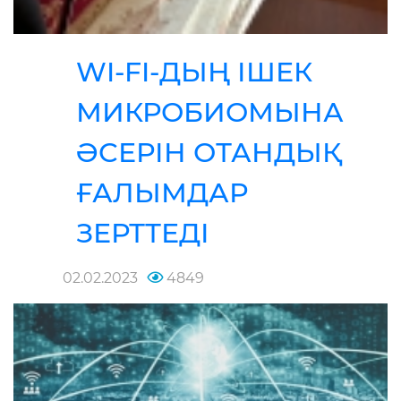
WI-FI-ДЫҢ ІШЕК
МИКРОБИОМЫНА
ӘСЕРІН ОТАНДЫҚ
ҒАЛЫМДАР
ЗЕРТТЕДІ
02.02.2023
4849