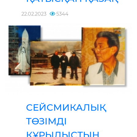
22.02.2023
5344
СЕЙСМИКАЛЫҚ
ТӨЗІМДІ
ҚҰРЫЛЫСТЫҢ