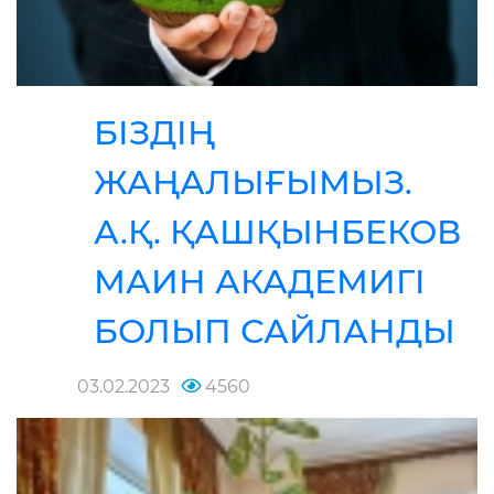
БІЗДІҢ
ЖАҢАЛЫҒЫМЫЗ.
А.Қ. ҚАШҚЫНБЕКОВ
МАИН АКАДЕМИГІ
БОЛЫП САЙЛАНДЫ
03.02.2023
4560