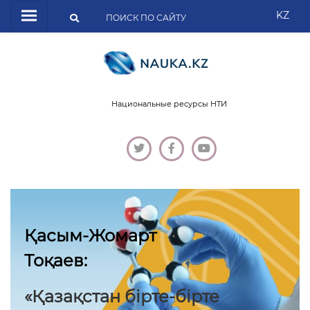
KZ
Национальные ресурсы НТИ
Қасым-Жомарт
Тоқаев:
«Қазақстан бірте-бірте