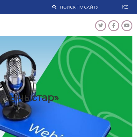
KZ
ұсыныстар»