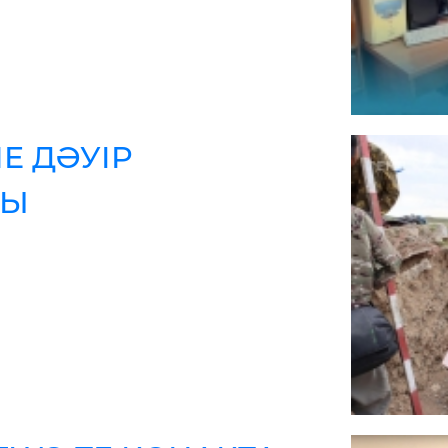
Е ДӘУІР
ТЫ