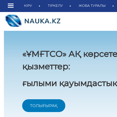
КІРУ
ТІРКЕЛУ
ЖОБА ТУРАЛЫ
«ҰМҒТСО» АҚ көрсете
қызметтер:
ғылыми қауымдастық
ТОЛЫҒЫРАҚ