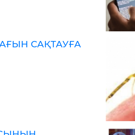
АҒЫН САҚТАУҒА
АСЫНЫҢ