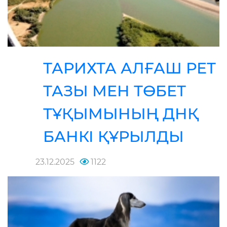
ТАРИХТА АЛҒАШ РЕТ
ТАЗЫ МЕН ТӨБЕТ
ТҰҚЫМЫНЫҢ ДНҚ
БАНКІ ҚҰРЫЛДЫ
23.12.2025
1122