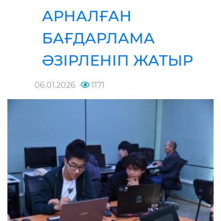
АРНАЛҒАН
БАҒДАРЛАМА
ӘЗІРЛЕНІП ЖАТЫР
06.01.2026
1171