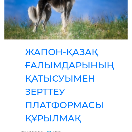
ЖАПОН-ҚАЗАҚ
ҒАЛЫМДАРЫНЫҢ
ҚАТЫСУЫМЕН
ЗЕРТТЕУ
ПЛАТФОРМАСЫ
ҚҰРЫЛМАҚ