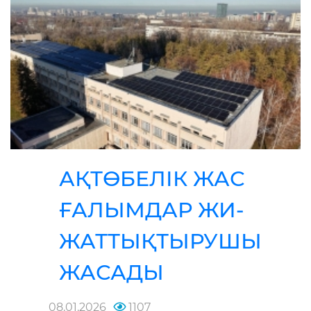
АҚТӨБЕЛІК ЖАС
ҒАЛЫМДАР ЖИ-
ЖАТТЫҚТЫРУШЫ
ЖАСАДЫ
08.01.2026
1107