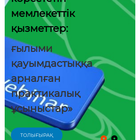
мемлекеттік
қызметтер:
ғылыми
қауымдастыққа
арналған
практикалық
ұсыныстар»
ТОЛЫҒЫРАҚ