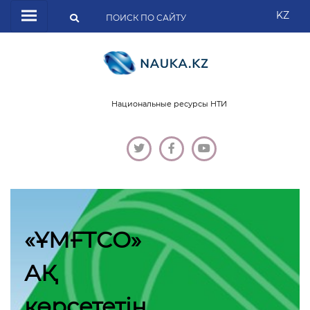
KZ
Национальные ресурсы НТИ
«ҰМҒТСО»
АҚ
көрсететін