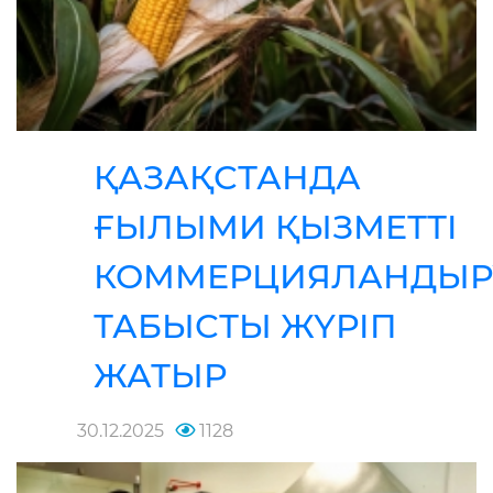
ҚАЗАҚСТАНДА
ҒЫЛЫМИ ҚЫЗМЕТТІ
КОММЕРЦИЯЛАНДЫР
ТАБЫСТЫ ЖҮРІП
ЖАТЫР
30.12.2025
1128