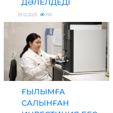
ДӘЛЕЛДЕДІ
29.12.2025
1161
ҒЫЛЫМҒА
САЛЫНҒАН