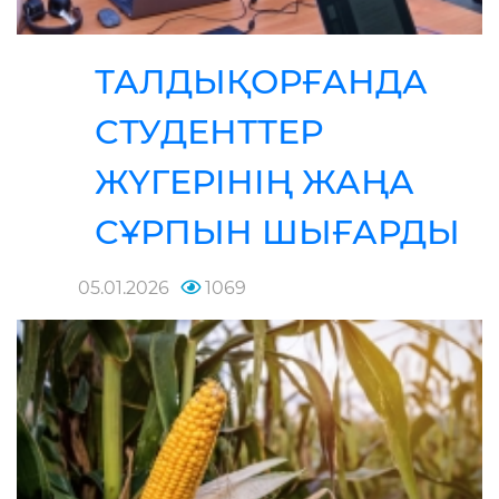
ТАЛДЫҚОРҒАНДА
СТУДЕНТТЕР
ЖҮГЕРІНІҢ ЖАҢА
СҰРПЫН ШЫҒАРДЫ
05.01.2026
1069