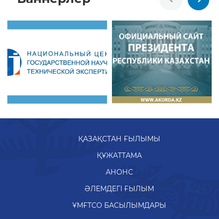
ҚАЗАҚСТАН ҒЫЛЫМЫ
ҚҰЖАТТАМА
АНОНС
ӘЛЕМДЕГІ ҒЫЛЫМ
ҰМҒТСО БАСЫЛЫМДАРЫ