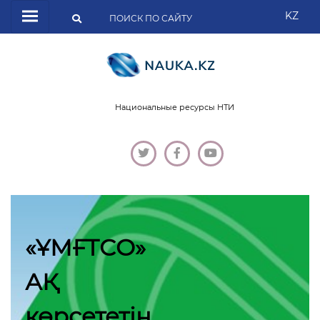
KZ
Национальные ресурсы НТИ
«ҰМҒТСО»
АҚ
көрсететін