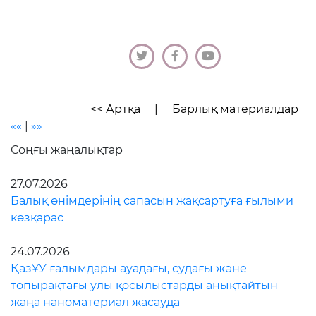
<< Артқа
|
Барлық материалдар
««
|
»»
Соңғы жаңалықтар
27.07.2026
Балық өнімдерінің сапасын жақсартуға ғылыми
көзқарас
24.07.2026
ҚазҰУ ғалымдары ауадағы, судағы және
топырақтағы улы қосылыстарды анықтайтын
жаңа наноматериал жасауда