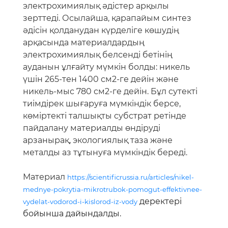
электрохимиялық әдістер арқылы
зерттеді. Осылайша, қарапайым синтез
әдісін қолданудан күрделіге көшудің
арқасында материалдардың
электрохимиялық белсенді бетінің
ауданын ұлғайту мүмкін болды: никель
үшін 265-тен 1400 см2-ге дейін және
никель-мыс 780 см2-ге дейін. Бұл сутекті
тиімдірек шығаруға мүмкіндік берсе,
көміртекті талшықты субстрат ретінде
пайдалану материалды өндіруді
арзанырақ, экологиялық таза және
металды аз тұтынуға мүмкіндік береді.
Материал
https://scientificrussia.ru/articles/nikel-
mednye-pokrytia-mikrotrubok-pomogut-effektivnee-
деректері
vydelat-vodorod-i-kislorod-iz-vody
бойынша дайындалды.