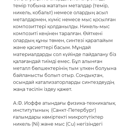
темір тобына жататын металдар (темір,
никель, кобальт) немесе олардың асыл
металдармен, күміс немесе мыс қосылған
композиттері қолданылды. Никель-мыс
композиті кеңінен таралған. Өйткені
олардың құны төмен, синтезі қарапайым
және қасиеттері басым. Мұндай
материалдарды сол күйінде пайдалану біз
қалағандай тиімді емес. Бұл алынған
металл бөлшектерінің тым үлкен болуына
байланысты болып отыр. Сондықтан,
осындай катализаторларды синтездеудің
жаңа тәсілін іздеу қажет.
А.Ф. Иоффе атындағы физика-техникалық
институтының (Санкт-Петербург)
ғалымдары көміртекті микротүтіктер
никель (Ni) және мыс (Cu) негізіндегі