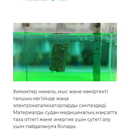
Химиктер никель, мыс және көміртекті
талшық негізінде жаңа
электрокатализаторларды синтездеді.
Материалды судан медициналық мақсатта
таза оттегі және энергия үшін сутегі алу
үшін пайдалануға болады.