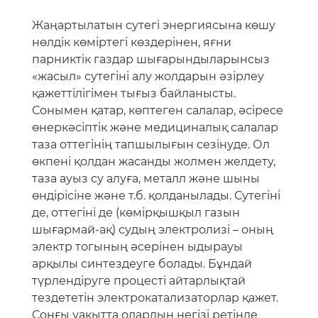
Жаңартылатын сутегі энергиясына көшу
нөлдік көміртегі көздерінен, яғни
парниктік газдар шығарындыларынсыз
«жасыл» сутегіні алу жолдарын әзірлеу
қажеттілігімен тығыз байланысты.
Сонымен қатар, көптеген салалар, әсіресе
өнеркәсіптік және медициналық салалар
таза оттегінің тапшылығын сезінуде. Ол
өкпені қолдан жасанды жолмен желдету,
таза ауыз су алуға, металл және шыны
өндірісіне және т.б. қолданылады. Сутегіні
де, оттегіні де (көмірқышқыл газын
шығармай-ақ) судың электролизі – оның
электр тогының әсерінен ыдырауы
арқылы синтездеуге болады. Бұндай
түрлендіруге процесті айтарлықтай
тездететін электрокатализаторлар қажет.
Соңғы уақытта олардың негізі ретінде