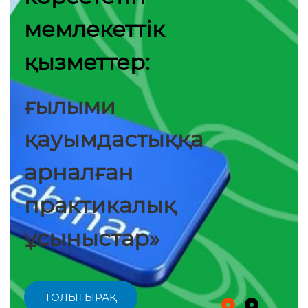
мемлекеттік
қызметтер:
ғылыми
қауымдастыққа
арналған
практикалық
ұсыныстар»
ТОЛЫҒЫРАҚ