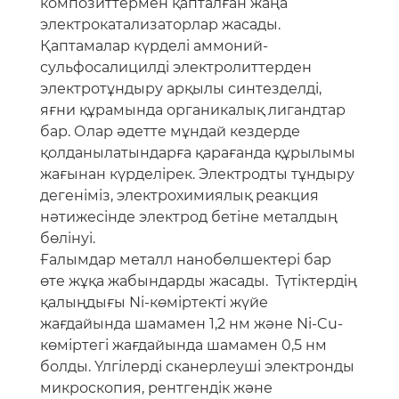
композиттермен қапталған жаңа
электрокатализаторлар жасады.
Қаптамалар күрделі аммоний-
сульфосалицилді электролиттерден
электротұндыру арқылы синтезделді,
яғни құрамында органикалық лигандтар
бар. Олар әдетте мұндай кездерде
қолданылатындарға қарағанда құрылымы
жағынан күрделірек. Электродты тұндыру
дегеніміз, электрохимиялық реакция
нәтижесінде электрод бетіне металдың
бөлінуі.
Ғалымдар металл нанобөлшектері бар
өте жұқа жабындарды жасады. Түтіктердің
қалыңдығы Ni-көміртекті жүйе
жағдайында шамамен 1,2 нм және Ni-Cu-
көміртегі жағдайында шамамен 0,5 нм
болды. Үлгілерді сканерлеуші электронды
микроскопия, рентгендік және