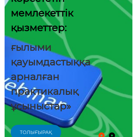
мемлекеттік
қызметтер:
ғылыми
қауымдастыққа
арналған
практикалық
ұсыныстар»
ТОЛЫҒЫРАҚ