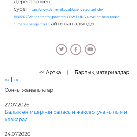
Деректер мен
сурет
https://www.dailymail.co.uk/sciencetech/article-
11605927/Worlds-tractor-powered-COW-DUNG-unveiled-help-tackle-
сайтынан алынды.
climate-change.html
<< Артқа
|
Барлық материалдар
««
|
»»
Соңғы жаңалықтар
27.07.2026
Балық өнімдерінің сапасын жақсартуға ғылыми
көзқарас
24.07.2026