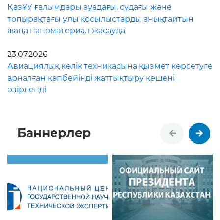
ҚазҰУ ғалымдары ауадағы, судағы және
топырақтағы улы қосылыстарды анықтайтын
жаңа наноматериал жасауда
23.07.2026
Авиациялық көлік техникасына қызмет көрсетуге
арналған көпбейінді жаттықтыру кешені
әзірленді
Баннерлер