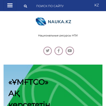
KZ
Национальные ресурсы НТИ
«ҰМҒТСО»
АҚ
көрсететін