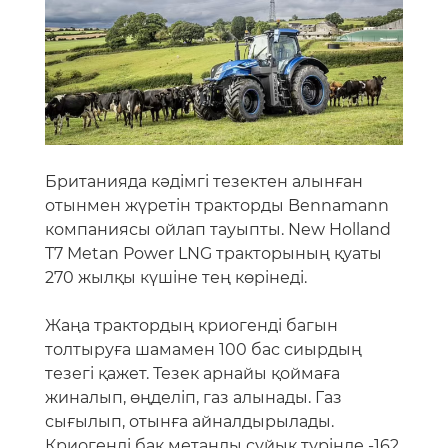
Британияда кәдімгі тезектен алынған
отынмен жүретін тракторды Bennamann
компаниясы ойлап тауыпты. New Holland
T7 Metan Power LNG тракторының қуаты
270 жылқы күшіне тең көрінеді.
Жаңа трактордың криогенді багын
толтыруға шамамен 100 бас сиырдың
тезегі қажет. Тезек арнайы қоймаға
жиналып, өңделіп, газ алынады. Газ
сығылып, отынға айналдырылады.
Криогенді бак метанды сұйық түрінде -162