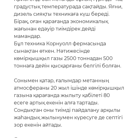
градустық температурада сақтайды. Яғни,
дизель сияқты техникаға күш береді.
Бірақ, оған қарағанда экономикалық
жағынан едәуір тиімдірек дейді
мамандар.
Бұл техника Корнуолл фермасында
сынақтан өткен. Нәтижесінде
көмірқышқыл газы 2500 тоннадан 500
тоннаға дейін қысқарғаны белгілі болған.
Сонымен қатар, ғалымдар метанның
атмосфераны 20 жыл ішінде көмірқышқыл
газына қарағанда жылыту қабілеті 80
есеге артық екенін алға тартады.
Сондықтан оны тиімді пайдалану арқылы
жаһандық жылынумен күресуге де септігі
зор екенін айтады.