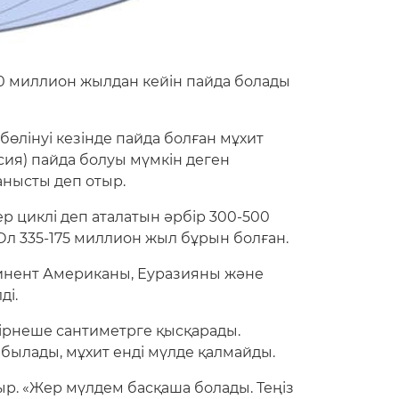
00 миллион жылдан кейін пайда болады
өлінуі кезінде пайда болған мұхит
ия) пайда болуы мүмкін деген
анысты деп отыр.
р циклі деп аталатын әрбір 300-500
Ол 335-175 миллион жыл бұрын болған.
тинент Американы, Еуразияны және
ді.
бірнеше сантиметрге қысқарады.
былады, мұхит енді мүлде қалмайды.
р. «Жер мүлдем басқаша болады. Теңіз