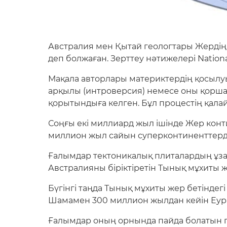
Австралия мен Қытай геологтары Жердің
деп болжаған. Зерттеу нәтижелері Natio
Мақала авторлары материктердің қосылуы 
арқылы (интроверсия) немесе оны қоршап
қорытындыға келген. Бұл процестің қала
Соңғы екі миллиард жыл ішінде Жер конти
миллион жыл сайын суперконтиненттердің 
Ғалымдар тектоникалық плиталардың ұза
Австралияны біріктіретін Тынық мұхиты 
Бүгінгі таңда Тынық мұхиты жер бетіндег
Шамамен 300 миллион жылдан кейін Еураз
Ғалымдар оның орнында пайда болатын ги