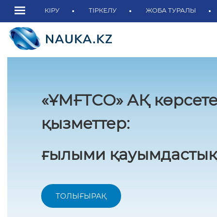
КІРУ
ТІРКЕЛУ
ЖОБА ТУРАЛЫ
«ҰМҒТСО» АҚ көрсете
қызметтер:
ғылыми қауымдастық
ТОЛЫҒЫРАҚ