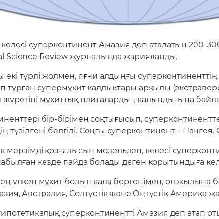
 келесі суперконтинент Амазия деп аталатын 200-3
nal Science Review журналында жарияланды.
екі түрлі жолмен, яғни алдыңғы суперконтиненттің б
 тұрған супермұхит қалдықтары арқылы (экстраверс
й жүретіні мұхиттық плиталардың қалыңдығына байл
ненттері бір-бірімен соқтығысып, суперконтинентте
түзілгені белгілі. Соңғы суперконтинент – Пангея. 
қ мерзімді қозғалысын модельдеп, келесі суперкон
жабылған кезде пайда болады деген қорытындыға кел
і ең үлкен мұхит болып қала бергенімен, ол жылына 
ия, Австралия, Солтүстік және Оңтүстік Америка жа
потетикалық суперконтинентті Амазия деп атап оты