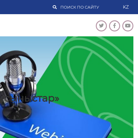
KZ
ұсыныстар»