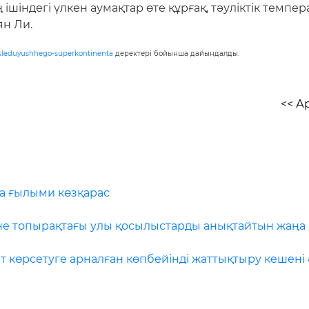
ң ішіндегі үлкен аумақтар өте құрғақ, тәуліктік тем
ян Ли.
ie-sleduyushhego-superkontinenta
деректері бойынша дайындалды.
<< А
ға ғылыми көзқарас
не топырақтағы улы қосылыстарды анықтайтын жаңа
 көрсетуге арналған көпбейінді жаттықтыру кешені 