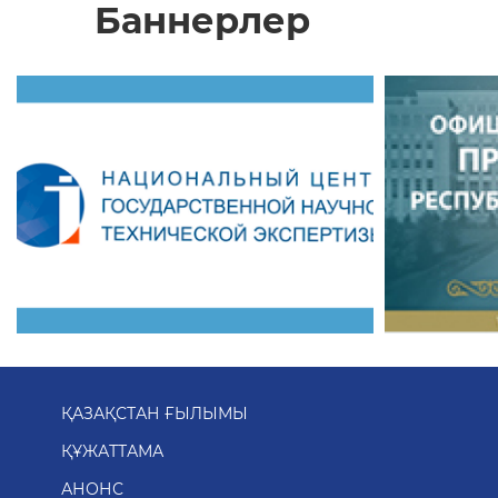
Баннерлер
ҚАЗАҚСТАН ҒЫЛЫМЫ
ҚҰЖАТТАМА
АНОНС