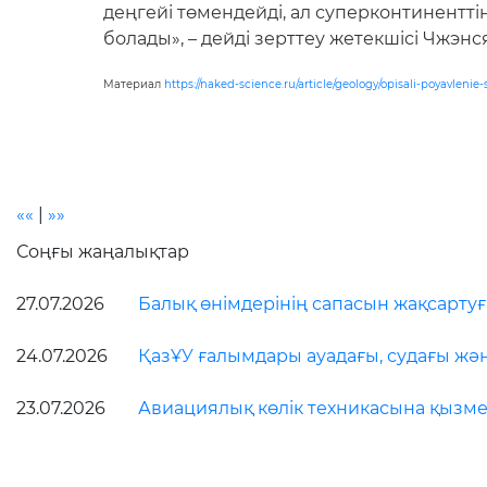
деңгейі төмендейді, ал суперконтинентті
болады», – дейді зерттеу жетекшісі Чжэнс
Материал
https://naked-science.ru/article/geology/opisali-poyavlen
««
|
»»
Соңғы жаңалықтар
27.07.2026
Балық өнімдерінің сапасын жақсарту
24.07.2026
ҚазҰУ ғалымдары ауадағы, судағы жә
23.07.2026
Авиациялық көлік техникасына қызмет