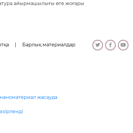
пература айырмашылығы өте жоғары
ртқа
|
Барлық материалдар
 наноматериал жасауда
әзірленді