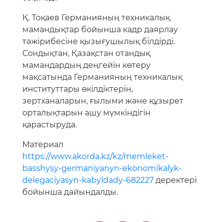
Қ. Тоқаев Германияның техникалық
мамандықтар бойынша кадр даярлау
тәжірибесіне қызығушылық білдірді.
Сондықтан, Қазақстан отандық
мамандардың деңгейін көтеру
мақсатында Германияның техникалық
институттары өкілдіктерін,
зертханаларын, ғылыми және құзырет
орталықтарын ашу мүмкіндігін
қарастыруда.
Материал
https://www.akorda.kz/kz/memleket-
basshysy-germaniyanyn-ekonomikalyk-
delegaciyasyn-kabyldady-682227
деректері
бойынша дайындалды.