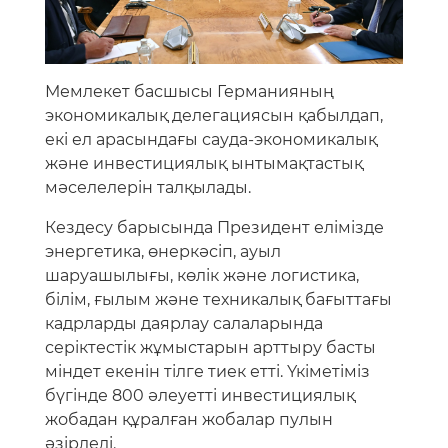
Мемлекет басшысы Германияның
экономикалық делегациясын қабылдап,
екі ел арасындағы сауда-экономикалық
және инвестициялық ынтымақтастық
мәселелерін талқылады.
Кездесу барысында Президент елімізде
энергетика, өнеркәсіп, ауыл
шаруашылығы, көлік және логистика,
білім, ғылым және техникалық бағыттағы
кадрларды даярлау салаларында
серіктестік жұмыстарын арттыру басты
міндет екенін тілге тиек етті. Үкіметіміз
бүгінде 800 әлеуетті инвестициялық
жобадан құралған жобалар пулын
әзірледі.