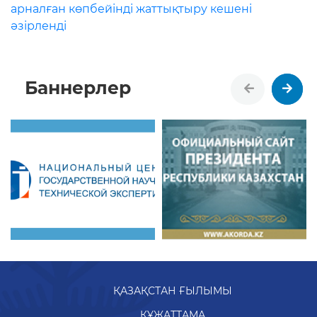
арналған көпбейінді жаттықтыру кешені
әзірленді
Баннерлер
ҚАЗАҚСТАН ҒЫЛЫМЫ
ҚҰЖАТТАМА