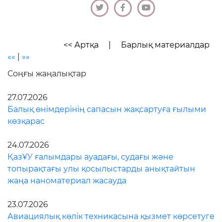
<< Артқа
|
Барлық материалдар
««
|
»»
Соңғы жаңалықтар
27.07.2026
Балық өнімдерінің сапасын жақсартуға ғылыми
көзқарас
24.07.2026
ҚазҰУ ғалымдары ауадағы, судағы және
топырақтағы улы қосылыстарды анықтайтын
жаңа наноматериал жасауда
23.07.2026
Авиациялық көлік техникасына қызмет көрсетуге