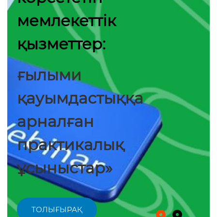
мемлекеттік
қызметтер:
ғылыми
қауымдастыққа
арналған
практикалық
ұсыныстар»
ТОЛЫҒЫРАҚ