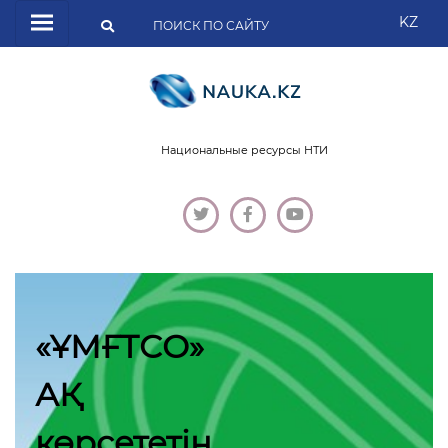
KZ
Национальные ресурсы НТИ
«ҰМҒТСО»
АҚ
көрсететін