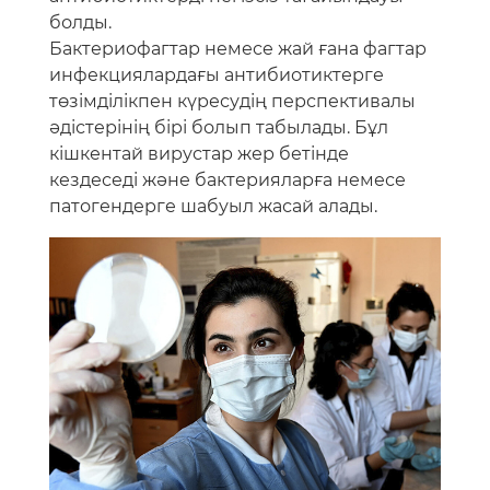
болды.
Бактериофагтар немесе жай ғана фагтар
инфекциялардағы антибиотиктерге
төзімділікпен күресудің перспективалы
әдістерінің бірі болып табылады. Бұл
кішкентай вирустар жер бетінде
кездеседі және бактерияларға немесе
патогендерге шабуыл жасай алады.