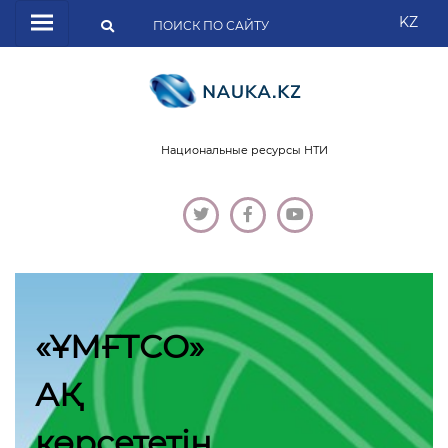
KZ
Национальные ресурсы НТИ
«ҰМҒТСО»
АҚ
көрсететін