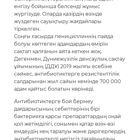
енгізу бойынша белсенді жұмыс
жүргізуде. Оларда қазірдің өзінде
жүздеген сауықтыру жағдайлары
тіркелген.
Соңғы ғасырда пенициллиннің пайда
болуы көптеген адамдардың өмірін
сақтап қалғанын айта кеткен жоқ.
Дегенмен, Дүниежүзілік денсаулық сақтау
ұйымының (ДДҰ) 2019 жылғы есебіне
сәйкес, антибиотиктерге резистенттілік
салдарынан жыл сайын кемінде 700 000
адам қайтыс болатын көрінеді.
Антибиотиктерге бой бермеу
дағдарысының себептерінің бірі
бактерияға қарсы препараттардың оңай
қол жетімділігі, сонымен қатар өзін-өзі
емдеудің кең таралуы және дәрігерлердің
антибиотиктерді негізсіз тағайындауы