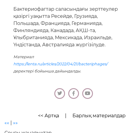
Бактериофагтар саласындағы зерттеулер
қазіргі уақытта Ресейде, Грузияда,
Польшада, Францияда, Германияда,
Финляндияда, Канадада, АҚШ-та,
Ұлыбританияда, Мексикада, Израильде,
Үндістанда, Австралияда жүргізілуде.
Материал
https://lenta.ru/articles/2022/04/21/bacteriphages/
деректері бойынша дайындалды.
<< Артқа
|
Барлық материалдар
««
|
»»
Соңғы жаңалықтар