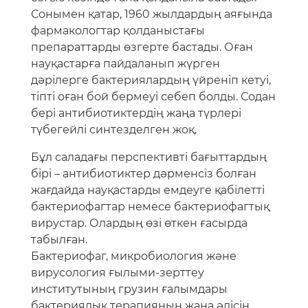
Сонымен қатар, 1960 жылдардың аяғында
фармакологтар қолданыстағы
препараттарды өзгерте бастады. Оған
науқастарға пайдаланып жүрген
дәрілерге бактериялардың үйреніп кетуі,
тіпті оған бой бермеуі себеп болды. Содан
бері антибиотиктердің жаңа түрлері
түбегейлі синтезделген жоқ.
Бұл саладағы перспективті бағыттардың
бірі – антибиотиктер дәрменсіз болған
жағдайда науқастарды емдеуге қабілетті
бактериофагтар немесе бактериофагтық
вирустар. Олардың өзі өткен ғасырда
табылған.
Бактериофаг, микробиология және
вирусология ғылыми-зерттеу
институтының грузин ғалымдары
бактериялық терапияның жаңа әдісін