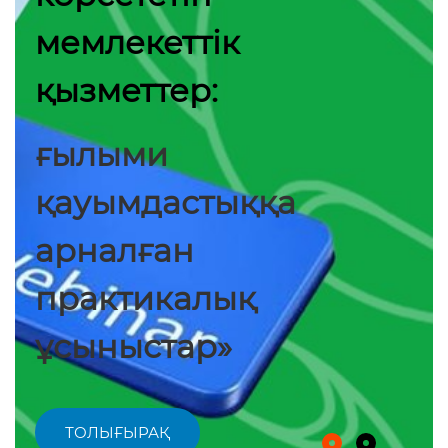
мемлекеттік
қызметтер:
ғылыми
қауымдастыққа
арналған
практикалық
ұсыныстар»
ТОЛЫҒЫРАҚ