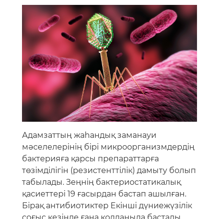
Адамзаттың жаһандық заманауи
мәселелерінің бірі микроорганизмдердің
бактерияға қарсы препараттарға
төзімділігін (резистенттілік) дамыту болып
табылады. Зеңнің бактериостатикалық
қасиеттері 19 ғасырдан бастап ашылған.
Бірақ антибиотиктер Екінші дүниежүзілік
соғыс кезінде ғана қолданыла бастады.