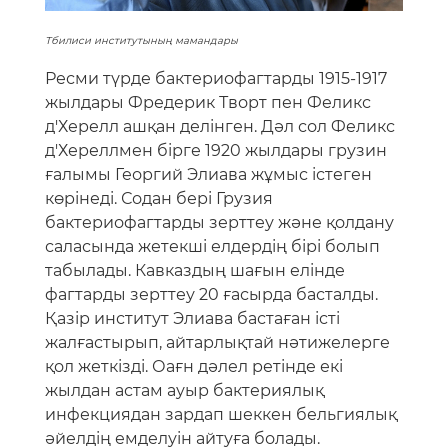
Тбилиси институтының мамандары
Ресми түрде бактериофагтарды 1915-1917
жылдары Фредерик Творт пен Феликс
д'Херелл ашқан делінген. Дәл сол Феликс
д'Хереллмен бірге 1920 жылдары грузин
ғалымы Георгий Элиава жұмыс істеген
көрінеді. Содан бері Грузия
бактериофагтарды зерттеу және қолдану
саласында жетекші елдердің бірі болып
табылады. Кавказдың шағын елінде
фагтарды зерттеу 20 ғасырда басталды.
Қазір институт Элиава бастаған істі
жалғастырып, айтарлықтай нәтижелерге
қол жеткізді. Оағн дәлел ретінде екі
жылдан астам ауыр бактериялық
инфекциядан зардап шеккен бельгиялық
әйелдің емделуін айтуға болады.