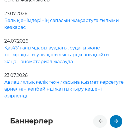
27.07.2026
Балық өнімдерінің сапасын жақсартуға ғылыми
көзқарас
24.07.2026
ҚазҰУ ғалымдары ауадағы, судағы және
топырақтағы улы қосылыстарды анықтайтын
жаңа наноматериал жасауда
23.07.2026
Авиациялық көлік техникасына қызмет көрсетуге
арналған көпбейінді жаттықтыру кешені
әзірленді
Баннерлер