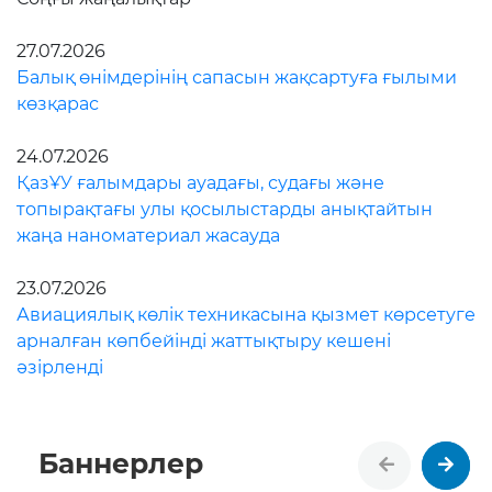
27.07.2026
Балық өнімдерінің сапасын жақсартуға ғылыми
көзқарас
24.07.2026
ҚазҰУ ғалымдары ауадағы, судағы және
топырақтағы улы қосылыстарды анықтайтын
жаңа наноматериал жасауда
23.07.2026
Авиациялық көлік техникасына қызмет көрсетуге
арналған көпбейінді жаттықтыру кешені
әзірленді
Баннерлер