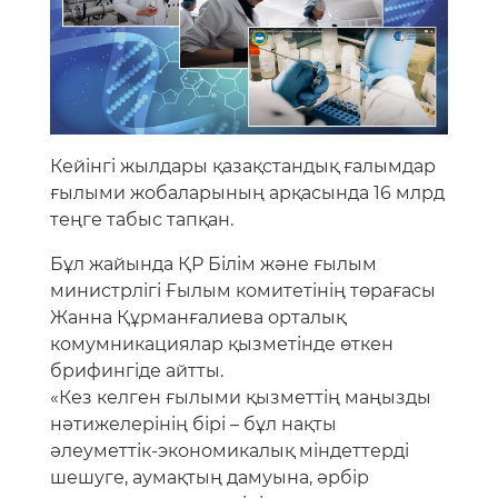
Кейінгі жылдары қазақстандық ғалымдар
ғылыми жобаларының арқасында 16 млрд
теңге табыс тапқан.
Бұл жайында ҚР Білім және ғылым
министрлігі Ғылым комитетінің төрағасы
Жанна Құрманғалиева орталық
комумникациялар қызметінде өткен
брифингіде айтты.
«Кез келген ғылыми қызметтің маңызды
нәтижелерінің бірі – бұл нақты
әлеуметтік-экономикалық міндеттерді
шешуге, аумақтың дамуына, әрбір