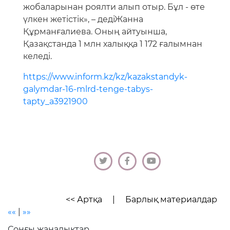
жобаларынан роялти алып отыр. Бұл - өте
үлкен жетістік», – дедіЖанна
Құрманғалиева. Оның айтуынша,
Қазақстанда 1 млн халыққа 1 172 ғалымнан
келеді.
https://www.inform.kz/kz/kazakstandyk-
galymdar-16-mlrd-tenge-tabys-
tapty_a3921900
<< Артқа
|
Барлық материалдар
««
|
»»
Соңғы жаңалықтар