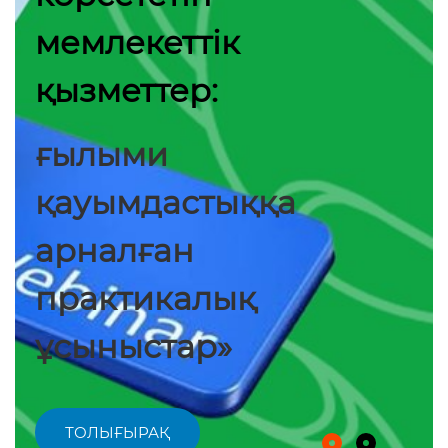
мемлекеттік
қызметтер:
ғылыми
қауымдастыққа
арналған
практикалық
ұсыныстар»
ТОЛЫҒЫРАҚ