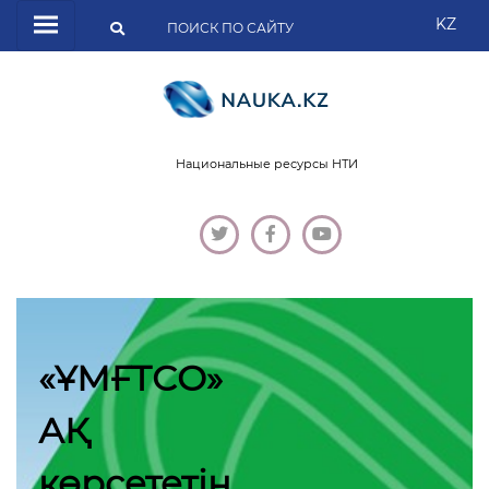
KZ
Национальные ресурсы НТИ
«ҰМҒТСО»
АҚ
көрсететін