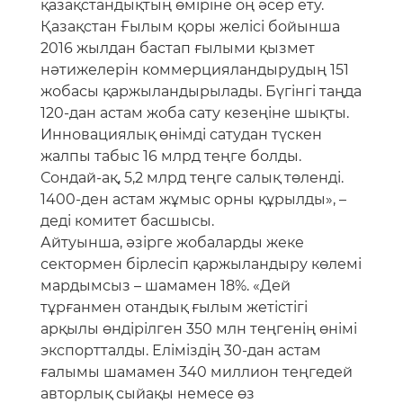
қазақстандықтың өміріне оң әсер ету.
Қазақстан Ғылым қоры желісі бойынша
2016 жылдан бастап ғылыми қызмет
нәтижелерін коммерцияландырудың 151
жобасы қаржыландырылады. Бүгінгі таңда
120-дан астам жоба сату кезеңіне шықты.
Инновациялық өнімді сатудан түскен
жалпы табыс 16 млрд теңге болды.
Сондай-ақ, 5,2 млрд теңге салық төленді.
1400-ден астам жұмыс орны құрылды», –
деді комитет басшысы.
Айтуынша, әзірге жобаларды жеке
сектормен бірлесіп қаржыландыру көлемі
мардымсыз – шамамен 18%. «Дей
тұрғанмен отандық ғылым жетістігі
арқылы өндірілген 350 млн теңгенің өнімі
экспортталды. Еліміздің 30-дан астам
ғалымы шамамен 340 миллион теңгедей
авторлық сыйақы немесе өз