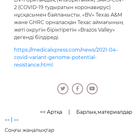
2 (COVID-19 тудыратын коронавирус)
нұсқасымен байланысты. «BV» Texas A&M
және GHRC орналасқан Техас аймағының
жеті округін біріктіретін «Brazos Valley»
дегенді білдіреді.
https://medicalxpress.com/news/2021-04-
covid-variant-genome-potential-
resistance.html
<< Артқа
|
Барлық материалдар
««
|
»»
Соңғы жаңалықтар