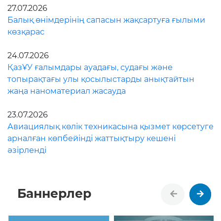
27.07.2026
Балық өнімдерінің сапасын жақсартуға ғылыми
көзқарас
24.07.2026
ҚазҰУ ғалымдары ауадағы, судағы және
топырақтағы улы қосылыстарды анықтайтын
жаңа наноматериал жасауда
23.07.2026
Авиациялық көлік техникасына қызмет көрсетуге
арналған көпбейінді жаттықтыру кешені
әзірленді
Баннерлер