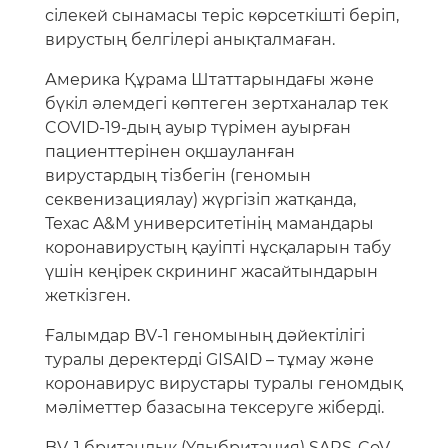
сілекей сынамасы теріс көрсеткішті беріп,
вирустың белгілері анықталмаған.
Америка Құрама Штаттарындағы және
бүкіл әлемдегі көптеген зертханалар тек
COVID-19-дың ауыр түрімен ауырған
пациенттерінен оқшауланған
вирустардың тізбегін (геномын
секвенизациялау) жүргізіп жатқанда,
Техас A&M университетінің мамандары
коронавирустың қауіпті нұсқаларын табу
үшін кеңірек скрининг жасайтындарын
жеткізген.
Ғалымдар BV-1 геномының дәйектілігі
туралы деректерді GISAID – тұмау және
коронавирус вирустары туралы геномдық
мәліметтер базасына тексеруге жіберді.
BV-1 британдық (Ұлыбритания) SARS-CoV-