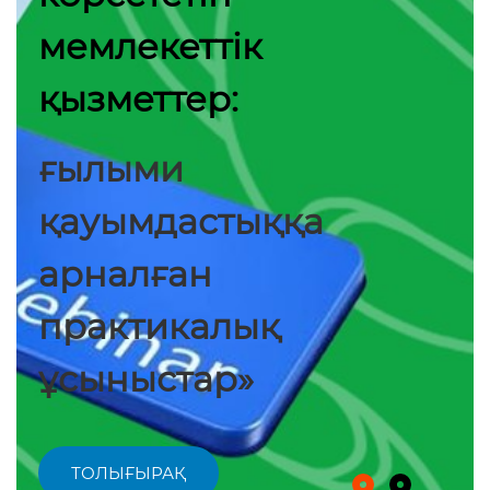
мемлекеттік
қызметтер:
ғылыми
қауымдастыққа
арналған
практикалық
ұсыныстар»
ТОЛЫҒЫРАҚ