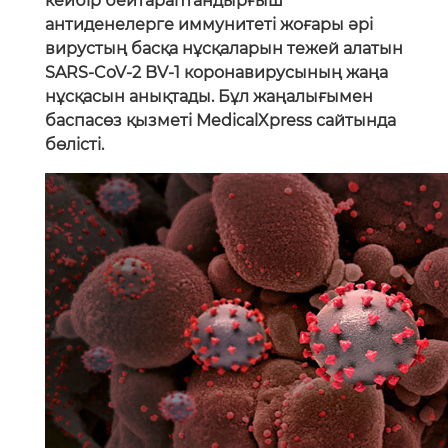
кейбір бейтараптандырғыш
антиденелерге иммунитеті жоғары әрі
вирустың басқа нұсқаларын тежей алатын
SARS-CoV-2 BV-1 коронавирусының жаңа
нұсқасын анықтады. Бұл жаңалығымен
баспасөз қызметі MedicalXpress сайтында
бөлісті.