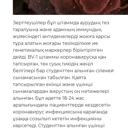
Зерттеушілер бұл штаммда аурудың тез
таралуына және адамның иммундық
жүйесіндегі антиденелерді жоюға қарсы
тұра алатын жоғары төзімділікке ие
генетикалық маркерлер біріктірілген
дейді. BV-1 штаммы коронавирусқа қан
тапсырған, тек суық тиюдің жеңіл
белгілері бар студенттен алынған сілекей
сынамасынан табылған. Қайта
тапсырылған екінші және үшінші
сынамалардан вирустың оң нәтижелері
алынған. Бұл әдетте 18-24 жас
аралығындағы пациенттерде кездесетін
коронавирус инфекциясына қарағанда
ұзаққа созылып кететін инфекцияны
көрсетеді. Студенттен алынған үшінші