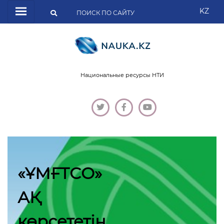
KZ
Национальные ресурсы НТИ
«ҰМҒТСО»
АҚ
көрсететін