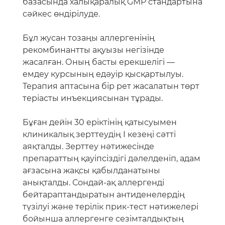
базасында халықаралық GMP стандартына
сәйкес өндірілуде.
Бұл жусан тозаңы аллергенінің
рекомбинантты ақуызы негізінде
жасалған. Оның басты ерекшелігі —
емдеу курсының едәуір қысқартылуы.
Терапия аптасына бір рет жасалатын төрт
теріасты инъекциясынан тұрады.
Бұған дейін 30 еріктінің қатысуымен
клиникалық зерттеудің I кезеңі сәтті
аяқталды. Зерттеу нәтижесінде
препараттың қауіпсіздігі дәлелденіп, адам
ағзасына жақсы қабылданатыны
анықталды. Сондай-ақ аллергенді
бейтараптандыратын антиденелердің
түзілуі және терілік прик-тест нәтижелері
бойынша аллергенге сезімталдықтың