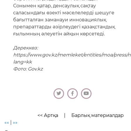
Сонымен қатар, денсаулық сақтау
саласындағы өзекті мәселелерді шешуге
бағытталған заманауи инновациялық
препараттарды әзірлеудегі қазақстандық
ғылымның әлеуетін айқын көрсетеді.
Дереккөз:
https://www.gov.kz/memleket/entities/moa/press/n
lang=kk
Фото: Gov.kz
<< Артқа
|
Барлық материалдар
««
|
»»