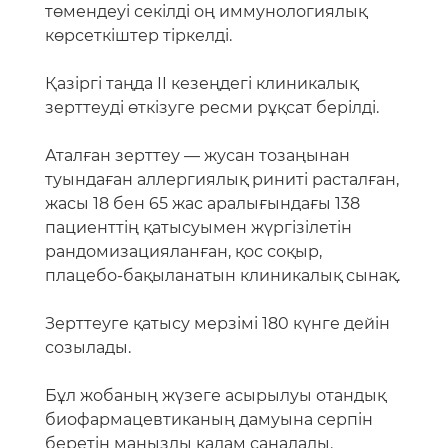
төмендеуі секілді оң иммунологиялық
көрсеткіштер тіркелді.
Қазіргі таңда II кезеңдегі клиникалық
зерттеуді өткізуге ресми рұқсат берілді.
Аталған зерттеу — жусан тозаңынан
туындаған аллергиялық риниті расталған,
жасы 18 бен 65 жас аралығындағы 138
пациенттің қатысуымен жүргізілетін
рандомизацияланған, қос соқыр,
плацебо-бақыланатын клиникалық сынақ.
Зерттеуге қатысу мерзімі 180 күнге дейін
созылады.
Бұл жобаның жүзеге асырылуы отандық
биофармацевтиканың дамуына серпін
беретін маңызды қадам саналады.