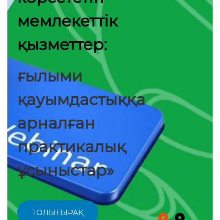
мемлекеттік
қызметтер:
ғылыми
қауымдастыққа
арналған
практикалық
ұсыныстар»
ТОЛЫҒЫРАҚ