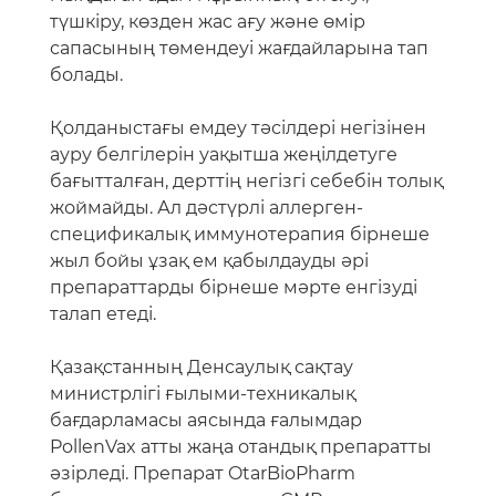
түшкіру, көзден жас ағу және өмір
сапасының төмендеуі жағдайларына тап
болады.
Қолданыстағы емдеу тәсілдері негізінен
ауру белгілерін уақытша жеңілдетуге
бағытталған, дерттің негізгі себебін толық
жоймайды. Ал дәстүрлі аллерген-
спецификалық иммунотерапия бірнеше
жыл бойы ұзақ ем қабылдауды әрі
препараттарды бірнеше мәрте енгізуді
талап етеді.
Қазақстанның Денсаулық сақтау
министрлігі ғылыми-техникалық
бағдарламасы аясында ғалымдар
PollenVax атты жаңа отандық препаратты
әзірледі. Препарат OtarBioPharm