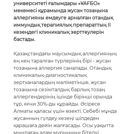
университеті ғалымдары «ҰАҒБО»
мекемесі құрамында жусан тозаңына
аллергияны емдеуге арналған отандық
иммундық терапиялық препараттың II
кезеңдегі клиникалық зерттеулерін
бастады.
Қазақстандағы маусымдық аллергияның
ең кең таралған түрлерінің бірі - жусан
тозаңына аллергия саналады. Отандық
клиникалық-диагностикалық
зертханалардың мәліметінше, жусан
тозаңына сезімталдық барлық тозаң
аллергендерінің ішінде бірінші орында
тұр, яғни 30%-ды құрайды. Әсіресе
Алматы қаласы үшін өзекті. Себебі мұнда
жусанның гүлдеу кезеңі шілдеден
қарашаға дейін жалғасады. Осы уақытта
мыңдаған адам мұрынның бітелуі,