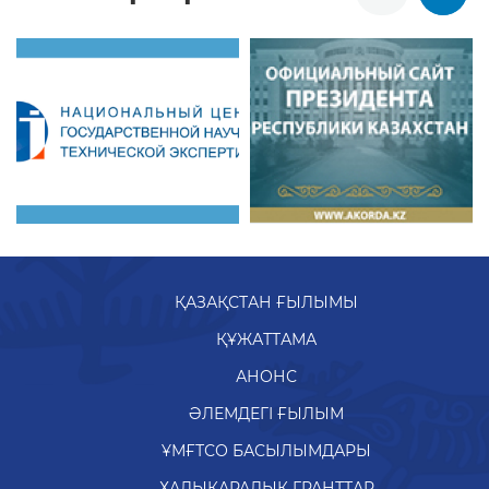
ҚАЗАҚСТАН ҒЫЛЫМЫ
ҚҰЖАТТАМА
АНОНС
ӘЛЕМДЕГІ ҒЫЛЫМ
ҰМҒТСО БАСЫЛЫМДАРЫ
ХАЛЫҚАРАЛЫҚ ГРАНТТАР