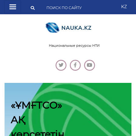
KZ
Национальные ресурсы НТИ
«ҰМҒТСО»
АҚ
көрсететін