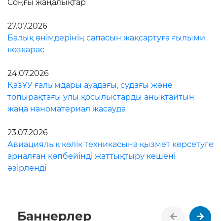
Соңғы жаңалықтар
27.07.2026
Балық өнімдерінің сапасын жақсартуға ғылыми
көзқарас
24.07.2026
ҚазҰУ ғалымдары ауадағы, судағы және
топырақтағы улы қосылыстарды анықтайтын
жаңа наноматериал жасауда
23.07.2026
Авиациялық көлік техникасына қызмет көрсетуге
арналған көпбейінді жаттықтыру кешені
әзірленді
Баннерлер