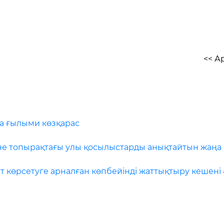
<< А
ға ғылыми көзқарас
не топырақтағы улы қосылыстарды анықтайтын жаңа
 көрсетуге арналған көпбейінді жаттықтыру кешені 