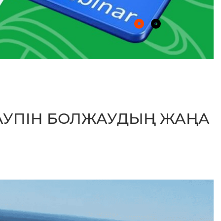
ҚАУПІН БОЛЖАУДЫҢ ЖАҢА