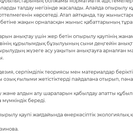
 құбылыстарының болжамы нормативтік әдістемелерм
ларды талдау негізінде жасалады. Алайда опырылу қ
ерттелмегенін көрсетеді. Атап айтқанда, тау жыныст
 бетіне жақын орналасқан жыныс қабаттарының тұра
рын анықтау үшін жер бетін опырылу қаупінің жана
ивінің құрылымдық бұзылуының сыни деңгейін анықт
ырылудың жүзеге асу уақытын анықтауға арналған ма
ы.
езия, серпімділік теориясы мен материалдар берікт
озық ғылыми жетістіктерді пайдалана отырып, пәнарал
ру және алдын алу шараларын қабылдау апатты құб
мүмкіндік береді.
пырылу қаупі жағдайында өнеркәсіптік экологиялық қ
зинова.