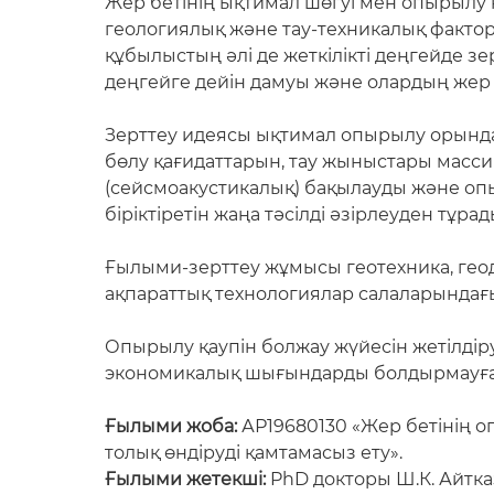
Жер бетінің ықтимал шөгуі мен опырылу
геологиялық және тау-техникалық фактор
құбылыстың әлі де жеткілікті деңгейде з
деңгейге дейін дамуы және олардың жер
Зерттеу идеясы ықтимал опырылу орында
бөлу қағидаттарын, тау жыныстары масс
(сейсмоакустикалық) бақылауды және оп
біріктіретін жаңа тәсілді әзірлеуден тұрад
Ғылыми-зерттеу жұмысы геотехника, геод
ақпараттық технологиялар салаларындағы 
Опырылу қаупін болжау жүйесін жетілді
экономикалық шығындарды болдырмауға 
Ғылыми жоба:
АР19680130 «Жер бетінің о
толық өндіруді қамтамасыз ету».
Ғылыми жетекші:
PhD докторы Ш.К. Айтка