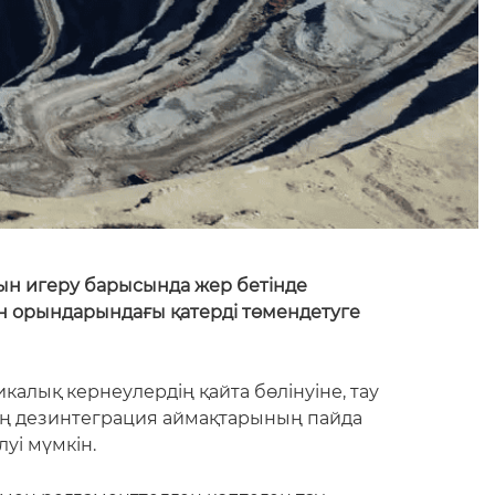
ын игеру барысында жер бетінде
н орындарындағы қатерді төмендетуге
калық кернеулердің қайта бөлінуіне, тау
ың дезинтеграция аймақтарының пайда
уі мүмкін.