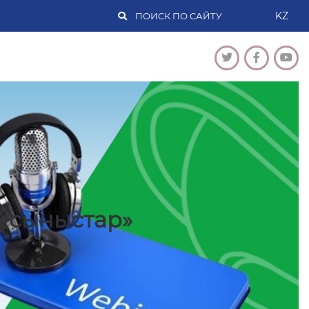
KZ
ұсыныстар»