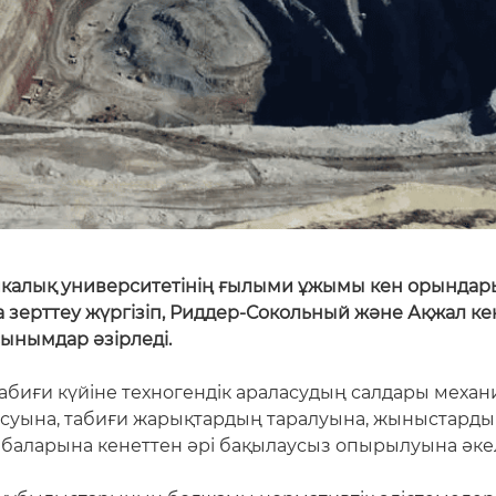
хникалық университетінің ғылыми ұжымы кен орындар
ерттеу жүргізіп, Риддер-Сокольный және Ақжал ке
ынымдар әзірледі.
биғи күйіне техногендік араласудың салдары механи
ысуына, табиғи жарықтардың таралуына, жыныстард
баларына кенеттен әрі бақылаусыз опырылуына әкел