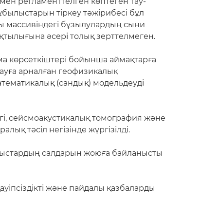
ен регламенттелген көптеген тау-
ұбылыстарын тіркеу тәжірибесі бұл
ары массивіндегі бұзылулардың сыни
қтылығына әсері толық зерттелмеген.
ма көрсеткіштері бойынша аймақтарға
ауға арналған геофизикалық
тематикалық (сандық) модельдеуді
ігі, сейсмоакустикалық томография және
ық тәсіл негізінде жүргізілді.
ылыстардың салдарын жоюға байланысты
ауіпсіздікті және пайдалы қазбаларды