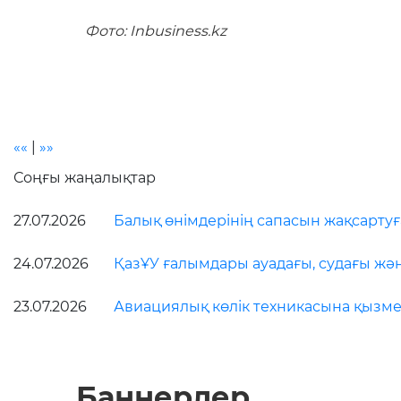
Фото: Inbusiness.kz
««
|
»»
Соңғы жаңалықтар
27.07.2026
Балық өнімдерінің сапасын жақсарту
24.07.2026
ҚазҰУ ғалымдары ауадағы, судағы жә
23.07.2026
Авиациялық көлік техникасына қызмет
Баннерлер