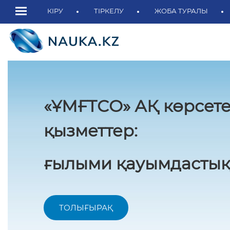
КІРУ
ТІРКЕЛУ
ЖОБА ТУРАЛЫ
«ҰМҒТСО» АҚ көрсете
қызметтер:
ғылыми қауымдастық
ТОЛЫҒЫРАҚ