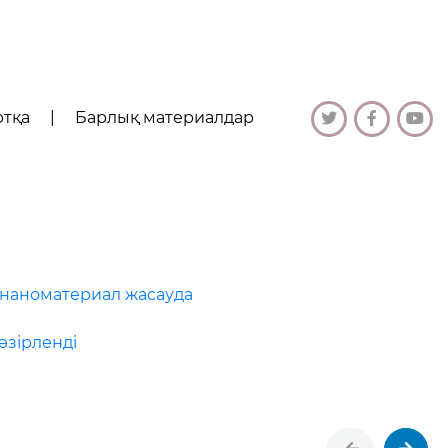
ртқа
|
Барлық материалдар
 наноматериал жасауда
әзірленді