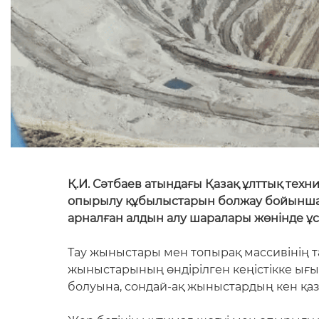
Қ.И. Сәтбаев атындағы Қазақ ұлттық те
опырылу құбылыстарын болжау бойынша з
арналған алдын алу шаралары жөнінде ұс
Тау жыныстары мен топырақ массивінің та
жыныстарының өндірілген кеңістікке ығ
болуына, сондай-ақ жыныстардың кен қаз