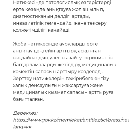
Нәтижесінде патологиялық өзгерістерді
ерте кезеңде анықтауға жол ашылып,
диагностиканың дәлдігі артады,
инвазивтілік төмендейді және тексеру
қолжетімділігі кеңейеді.
Жоба нәтижесінде ауруларды ерте
анықтау деңгейін арттыру, асқынған
жағдайлардың үлесін азайту, скринингтік
бағдарламаларды жетілдіру, медициналық
көмектің сапасын арттыру көзделеді.
Зерттеу нәтижелерін тәжірибеге енгізу
халық денсаулығын жақсартуға және
медициналық қызмет сапасын арттыруға
бағытталған.
Дереккөз:
https://www.gov.kz/memleket/entities/sci/press/new
lang=kk