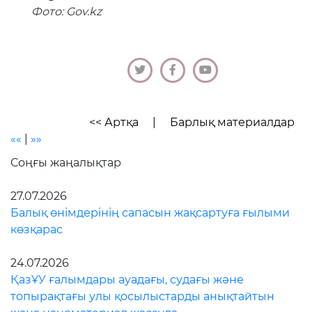
Фото: Gov.kz
<< Артқа
|
Барлық материалдар
««
|
»»
Соңғы жаңалықтар
27.07.2026
Балық өнімдерінің сапасын жақсартуға ғылыми
көзқарас
24.07.2026
ҚазҰУ ғалымдары ауадағы, судағы және
топырақтағы улы қосылыстарды анықтайтын