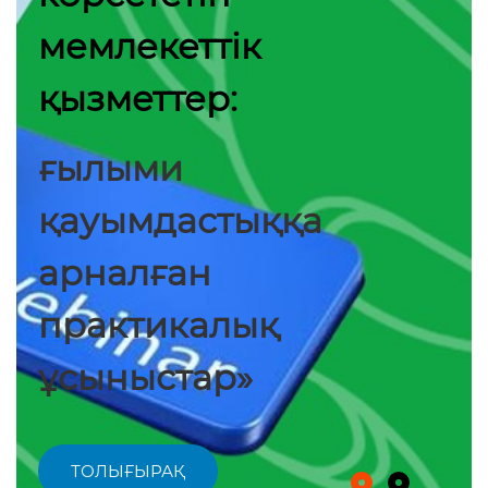
мемлекеттік
қызметтер:
ғылыми
қауымдастыққа
арналған
практикалық
ұсыныстар»
ТОЛЫҒЫРАҚ