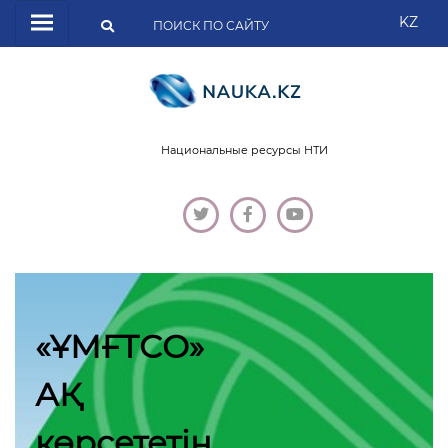
KZ
Национальные ресурсы НТИ
«ҰМҒТСО»
АҚ
көрсететін