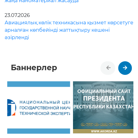
жаңа наноматериал жасауда
23.07.2026
Авиациялық көлік техникасына қызмет көрсетуге
арналған көпбейінді жаттықтыру кешені
әзірленді
Баннерлер