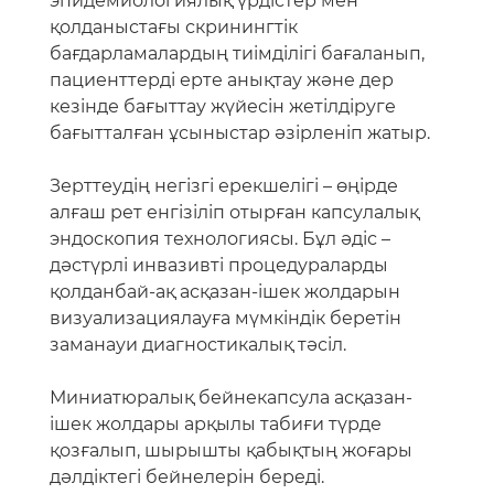
эпидемиологиялық үрдістер мен
қолданыстағы скринингтік
бағдарламалардың тиімділігі бағаланып,
пациенттерді ерте анықтау және дер
кезінде бағыттау жүйесін жетілдіруге
бағытталған ұсыныстар әзірленіп жатыр.
Зерттеудің негізгі ерекшелігі – өңірде
алғаш рет енгізіліп отырған капсулалық
эндоскопия технологиясы. Бұл әдіс –
дәстүрлі инвазивті процедураларды
қолданбай-ақ асқазан-ішек жолдарын
визуализациялауға мүмкіндік беретін
заманауи диагностикалық тәсіл.
Миниатюралық бейнекапсула асқазан-
ішек жолдары арқылы табиғи түрде
қозғалып, шырышты қабықтың жоғары
дәлдіктегі бейнелерін береді.