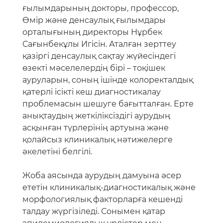
ғылымдарының докторы, профессор,
Өмір және денсаулық ғылымдары
орталығының директоры Нұрбек
Сағынбекұлы Игісін. Аталған зерттеу
қазіргі денсаулық сақтау жүйесіндегі
өзекті мәселелердің бірі – тоқішек
ауруларын, соның ішінде колоректалдық
қатерлі ісікті кеш диагностикалау
проблемасын шешуге бағытталған. Ерте
анықтаудың жеткіліксіздігі аурудың
асқынған түрлерінің артуына және
қолайсыз клиникалық нәтижелерге
әкелетіні белгілі.
Жоба аясында аурудың дамуына әсер
ететін клиникалық-диагностикалық және
морфологиялық факторларға кешенді
талдау жүргізіледі. Сонымен қатар