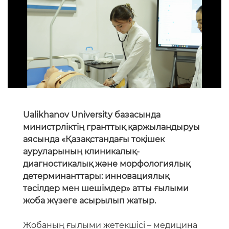
Ualikhanov University базасында
министрліктің гранттық қаржыландыруы
аясында «Қазақстандағы тоқішек
ауруларының клиникалық-
диагностикалық және морфологиялық
детерминанттары: инновациялық
тәсілдер мен шешімдер» атты ғылыми
жоба жүзеге асырылып жатыр.
Жобаның ғылыми жетекшісі – медицина