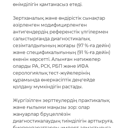
өнімділігін қамтамасыз етеді.
Зертханалық және өндірістік сынақтар
әзірленген модифицирленген
антигендердің референстік үлгілермен
салыстырғанда диагностикалық
сезімталдығының жоғары (97 %-ға дейін)
және спецификалығының (91 %-ға дейін)
екенін көрсетті. Алынған нәтижелер
оларды РА, РСК, РБП және ИФА
серологиялық тест-жүйелерінің
құрамында өнеркәсіптік деңгейде
қолдану мүмкіндігін растады.
Жүргізілген зерттеулердің практикалық
және ғылыми маңызы зор: олар
жануарлар бруцеллёзін
диагностикалаудың тиімділігін арттыруға,
биопрепараттарды импорт алмастыруға