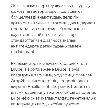
Осы ғылыми-зерттеу жұмысын жүргізу
қажеттілігі ветеринария саласының
бруцеллёзді анықтаудың дәлдігін
арттыратын және патогенді дақылдардан
препараттар өндірумен байланысты
қауіптерді азайтатын қауіпсіз әрі
стандартталған диагностикалық
антигендерге деген сұранысымен
негізделеді.
Ғылыми-зерттеу жұмысы барысында
Brucella abortus және Brucella ovis
қоздырғыштарының модифицирленген
Omp2b антигендерінің гендерін алып
жүретін Bacillus subtilis рекомбинантты
штаммдарын алу технологиясы әзірленді.
Биоинформатикалық талдау, генетикалық
конструкцияларды жобалау және