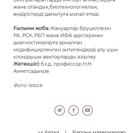
және отандық биотехнологиялық
өндірістерді дамытуға ықпал етеді.
Ғылыми жоба:
Жануарлар бруцеллёзін
РА, РСК, РБП және ИФА әдістерімен
диагностикалауға арналған
модифицирленген антигендерді алу үшін
клондаушы векторларды әзірлеу
Жетекшісі:
б.ғ.д., профессор Н.Н.
Ахметсадықов
Фото: Istock
<< Артқа
|
Барлық материалдар