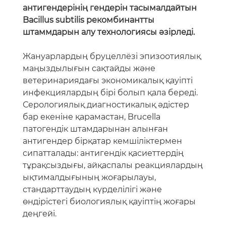
антигендерінің гендерін тасымалдайтын
Bacillus subtilis рекомбинантты
штаммдарын алу технологиясы әзірледі.
Жануарлардың бруцеллёзі эпизоотиялық
маңыздылығын сақтайды және
ветеринариядағы экономикалық қауіпті
инфекциялардың бірі болып қала береді.
Серологиялық диагностикалық әдістер
бар екеніне қарамастан, Brucella
патогендік штамдарынан алынған
антигендер бірқатар кемшіліктермен
сипатталады: антигендік қасиеттердің
тұрақсыздығы, айқаспалы реакциялардың
ықтималдығының жоғарылауы,
стандарттаудың күрделілігі және
өндірістегі биологиялық қауіптің жоғары
деңгейі.