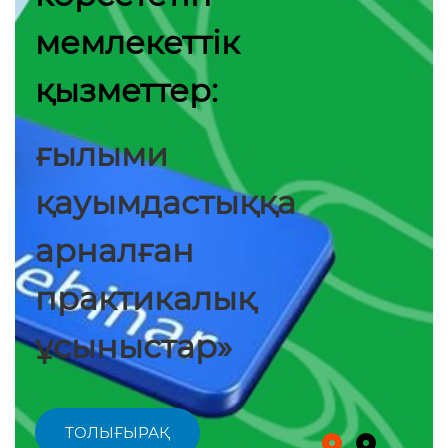
мемлекеттік
қызметтер:
ғылыми
қауымдастыққа
арналған
практикалық
ұсыныстар»
ТОЛЫҒЫРАҚ