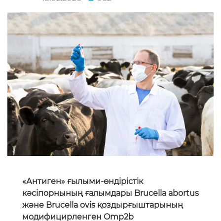
«Антиген» ғылыми-өндірістік
кәсіпорнының ғалымдары Brucella abortus
және Brucella ovis қоздырғыштарының
модифицирленген Omp2b