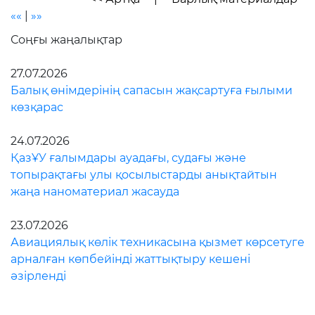
««
|
»»
Соңғы жаңалықтар
27.07.2026
Балық өнімдерінің сапасын жақсартуға ғылыми
көзқарас
24.07.2026
ҚазҰУ ғалымдары ауадағы, судағы және
топырақтағы улы қосылыстарды анықтайтын
жаңа наноматериал жасауда
23.07.2026
Авиациялық көлік техникасына қызмет көрсетуге
арналған көпбейінді жаттықтыру кешені
әзірленді