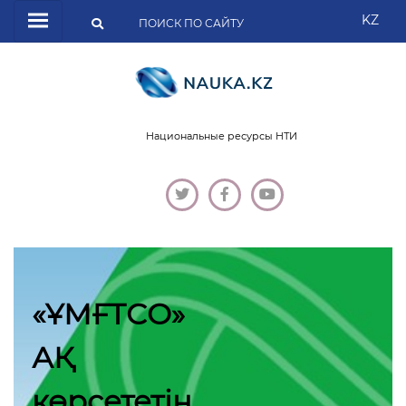
KZ
Национальные ресурсы НТИ
«ҰМҒТСО»
АҚ
көрсететін