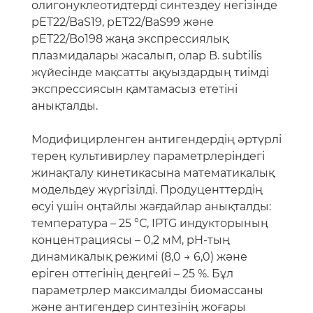
олигонуклеотидтерді синтездеу негізінде
pET22/BaS19, pET22/BaS99 және
pET22/Bo198 жаңа экспрессиялық
плазмидалары жасалып, олар B. subtilis
жүйесінде мақсатты ақуыздардың тиімді
экспрессиясын қамтамасыз ететіні
анықталды.
Модифицирленген антигендердің әртүрлі
терең культивирлеу параметрлеріндегі
жинақталу кинетикасына математикалық
модельдеу жүргізілді. Продуценттердің
өсуі үшін оңтайлы жағдайлар анықталды:
температура – 25 °С, IPTG индукторының
концентрациясы – 0,2 мМ, pH-тың
динамикалық режимі (8,0 → 6,0) және
еріген оттегінің деңгейі – 25 %. Бұл
параметрлер максималды биомассаны
және антигендер синтезінің жоғары