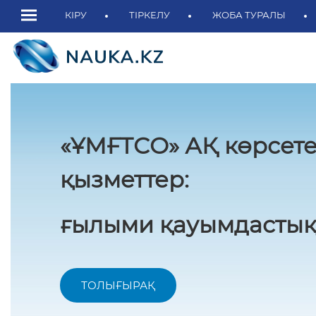
КІРУ
ТІРКЕЛУ
ЖОБА ТУРАЛЫ
«ҰМҒТСО» АҚ көрсете
қызметтер:
ғылыми қауымдастық
ТОЛЫҒЫРАҚ