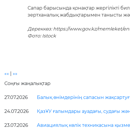
Сапар барысында қонақтар жергілікті би
зертханалық жабдықтарымен танысты жән
Дереккөз: https://www.gov.kz/memleket/enti
Фото: Istock
««
|
»»
Соңғы жаңалықтар
27.07.2026
Балық өнімдерінің сапасын жақсарту
24.07.2026
ҚазҰУ ғалымдары ауадағы, судағы жә
23.07.2026
Авиациялық көлік техникасына қызмет