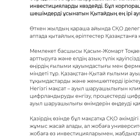
инвестицияларды көздейді. Бұл корпорац
шешімдерді ұсынатын Қытайдың ең ірі 
Өткен жылдың қараша айында СҚО делега
аптада қытайлық әріптестер Қазақстанға 
Мемлекет басшысы Қасым-Жомарт Тоқаев аг
арттыруға және елдің азық-түлік қауіпсіз
өңірдің ғылыми қауымдастығы мен фермер
міндеті тұр. Қазақстан-Қытай ғылыми ау
тұқымдастарды және жемшөптерді ірікте
Негізгі мақсат – ауыл шаруашылығын кли
цифрландыруды енгізу, процестерді цифр
ауыл шаруашылығы өнімдерін өңдеуді қам
Қазірдің өзінде бұл мақсатқа СҚО әкімді
жұмыс жасай алады, ал жобаға универси
жобаға өз инвестицияларымен, жабдықтар