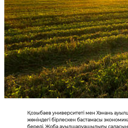
Қозыбаев университеті мен Хэнань ауы
жөніндегі бірлескен бастамасы экономи
береді. Жоба ауылшаруашылығы саласын 