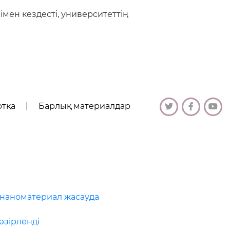
мен кездесті, университеттің
ртқа
|
Барлық материалдар
 наноматериал жасауда
әзірленді