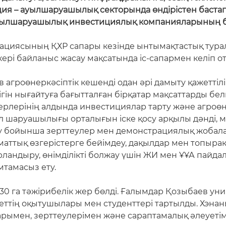
ия – ауылшаруашылық секторында өндірістен бастап 
ауылшаруашылық инвестициялық компанияларының бі
циясының ҚХР сапары кезінде ынтымақтастық турал
кері байланыс жасау мақсатында іс-сапармен келіп о
роөнеркәсіптік кешенді одан әрі дамыту қажеттілігін
дігін нығайтуға бағытталған бірқатар мақсаттарды бе
лерінің алдында инвестициялар тарту және агроөнер
ыл шаруашылығы орталығын іске қосу арқылы дәнді,
у бойынша зерттеулер мен демонстрациялық жобалар
маттық өзгерістерге бейімдеу, дақылдар мен топыр
ландыру, өнімділікті болжау үшін ЖИ мен ҰҰА пайд
тамасыз ету.
гі 30 га тәжірибелік жер бөлді. Ғалымдар Қозыбаев у
теттің оқытушылары мен студенттері тартылды. Хэн
ымен, зерттеулерімен және сараптамалық әлеуетіме