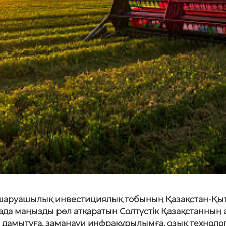
лшаруашылық инвестициялық тобының Қазақстан-Қы
када маңызды рөл атқаратын Солтүстік Қазақстанны
дамытуға, заманауи инфрақұрылымға, озық техноло