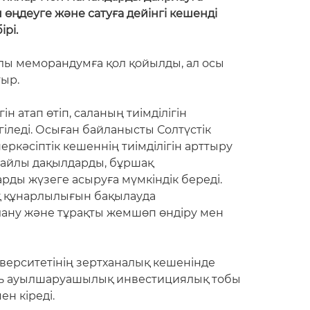
өңдеуге және сатуға дейінгі кешенді
рі.
ы меморандумға қол қойылды, ал осы
тыр.
 атап өтіп, саланың тиімділігін
лгіледі. Осыған байланысты Солтүстік
кәсіптік кешеннің тиімділігін арттыру
 майлы дақылдарды, бұршақ
ды жүзеге асыруға мүмкіндік береді.
ақ құнарлылығын бақылауда
алану және тұрақты жемшөп өндіру мен
ниверситетінің зертханалық кешенінде
ань ауылшаруашылық инвестициялық тобы
н кіреді.