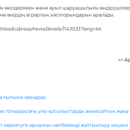
лік өкілдерімен және ауыл шаруашылығы өндірушілері
е өңірдің аграрлық кәсіпорындарын аралады.
ties/sci/press/news/details/1143033?lang=kk
<< А
ға ғылыми көзқарас
не топырақтағы улы қосылыстарды анықтайтын жаңа
 көрсетуге арналған көпбейінді жаттықтыру кешені 