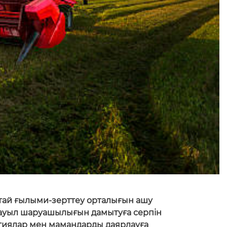
тай ғылыми-зерттеу орталығын ашу
ң ауыл шаруашылығын дамытуға серпін
гиялар мен мамандарды даярлауға