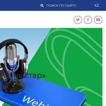
KZ
ұсыныстар»