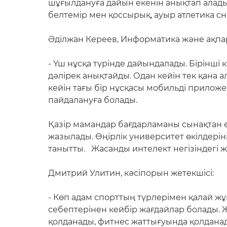
шұғылдануға дайын екенін анықтап алады
белтемір мен қоссырық, ауыр атлетика 
Әділжан Кереев, Информатика және ақпа
- Үш нұсқа түрінде дайындалады. Бірінші 
дәлірек анықтайды. Одан кейін тек қана 
кейін тағы бір нұсқасы мобильді прилож
пайдалануға болады.
Қазір мамандар бағдарламаны сынақтан ө
жазылады. Өңірлік университет өкілдері
танытты. Жасанды интелект негізіндегі ж
Дмитрий Улитин, кәсіпорын жетекшісі:
- Көп адам спорттың түрлерімен қалай жұ
себептерінен кейбір жағдайлар болады. Ж
қолданады, фитнес жаттығуында қолданад