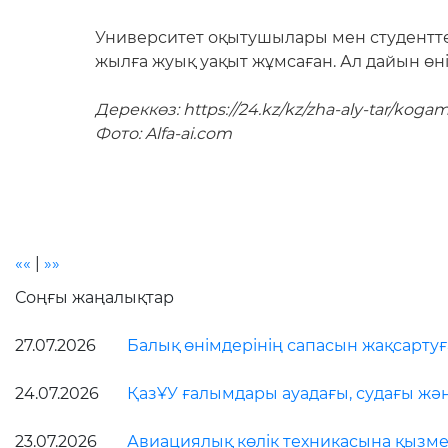
Университет оқытушылары мен студентте
жылға жуық уақыт жұмсаған. Ал дайын өн
Дереккөз: https://24.kz/kz/zha-aly-tar/koga
Фото: Alfa-ai.com
««
|
»»
Соңғы жаңалықтар
27.07.2026
Балық өнімдерінің сапасын жақсарту
24.07.2026
ҚазҰУ ғалымдары ауадағы, судағы жә
23.07.2026
Авиациялық көлік техникасына қызмет