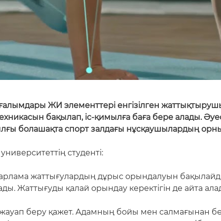
 ғалымдары ЖИ элементтері енгізілген жаттықтыруш
ехникасын бақылап, іс-қимылға баға бере алады. Әуе
ылғы болашақта спорт залдағы нұсқаушылардың орны
университеттің студенті:
дарлама жаттығулардың дұрыс орындалуын бақылайды.
ады. Жаттығуды қалай орындау керектігін де айта ала
 жауап беру қажет. Адамның бойы мен салмағынан б