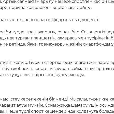
. Артық салмақтан арылу немесе спортпен кәсіби шұ
снарядтарына жекелеген кесте жасақтайды.
раттық технологиялар кафедрасының доценті:
кәсіби түрде. тренажерлық кешен бар. Соған енгізіле
алдында тұрған планшеттің камерасымен түсірілетін 
ение ретінде. Яғни тренажердың өзінің смартфонды 
ткізіп жатыр. Бұрын спортқа қызықпаған жандарға а
нің бұл жобасына спорттық құрал-сайман шығаратын 
аттығу құралын бірге өндіруді ұсынады.
мыс істеу керек екенін білмейді. Мысалы, турникке қ
арақат алуы мүмкін. Соны жоққа шығару үшін осында
ы. Неше түрлі спорт кешендерінде қолдануға болад