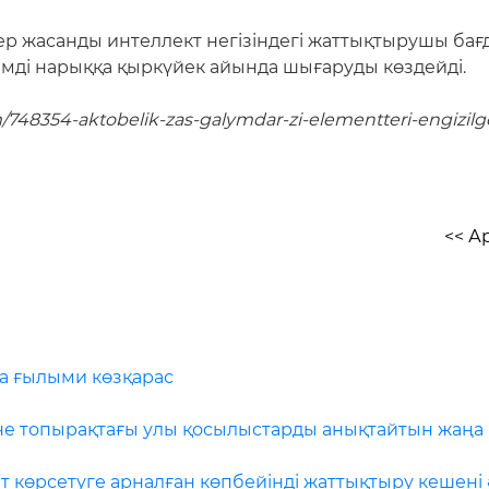
р жасанды интеллект негізіндегі жаттықтырушы ба
імді нарыққа қыркүйек айында шығаруды көздейді.
m/748354-aktobelik-zas-galymdar-zi-elementteri-engizilg
<< А
ға ғылыми көзқарас
не топырақтағы улы қосылыстарды анықтайтын жаңа
 көрсетуге арналған көпбейінді жаттықтыру кешені 