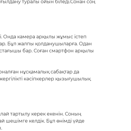
ғылдану туралы ойын біледі.Сонан соң
ді. Онда камера арқылы жұмыс істеп
бар. Бұл жалпы қолданушыларға. Одан
ұстағышы бар. Соған смартфон арқылы
рналған нұсқамалық сабақтар да
жергілікті кәсіпкерлер қызығушылық
алай тартылу керек екенін. Соның
й шешімге келдік. Бұл өнімді үйде
ы.