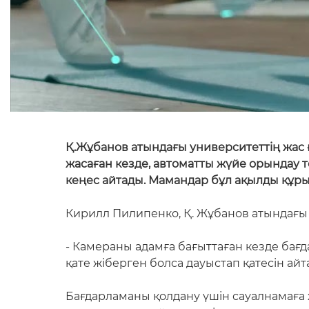
Қ.Жұбанов атындағы университеттің жас
жасаған кезде, автоматты жүйе орындау т
кеңес айтады. Мамандар бұл ақылды құр
Кирилл Пилипенко, Қ. Жұбанов атындағы 
- Камераны адамға бағыттаған кезде бағ
қате жіберген болса дауыстап қатесін айт
Бағдарламаны қолдану үшін сауалнамаға