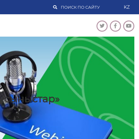
KZ
ұсыныстар»