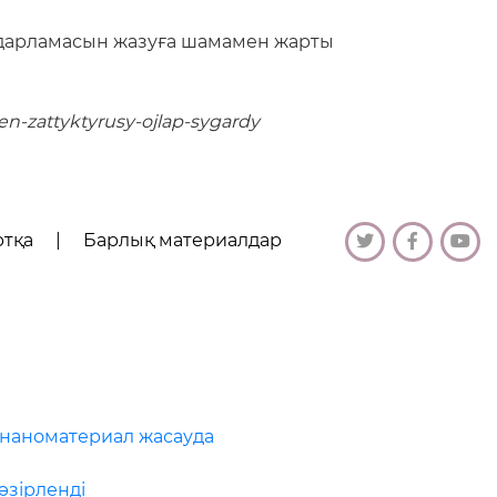
ғдарламасын жазуға шамамен жарты
en-zattyktyrusy-ojlap-sygardy
ртқа
|
Барлық материалдар
 наноматериал жасауда
әзірленді