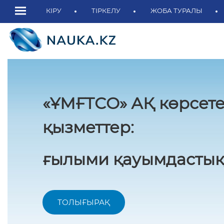
КІРУ
ТІРКЕЛУ
ЖОБА ТУРАЛЫ
«ҰМҒТСО» АҚ көрсете
қызметтер:
ғылыми қауымдастық
ТОЛЫҒЫРАҚ