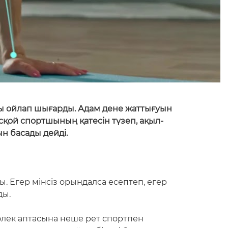
ы ойлап шығарды. Адам дене жаттығуын
сқой спортшының қатесін түзеп, ақыл-
н басады дейді.
 Егер мінсіз орындалса есептеп, егер
ды.
өлек аптасына неше рет спортпен