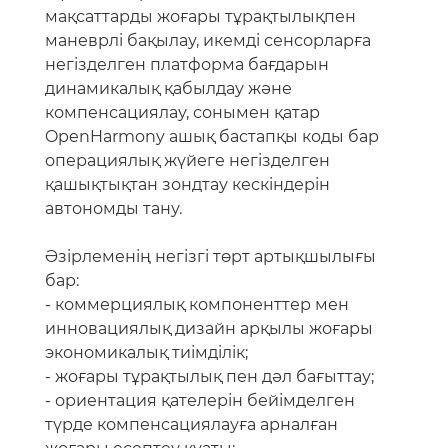
мақсаттарды жоғары тұрақтылықпен
маневрлі бақылау, икемді сенсорларға
негізделген платформа бағдарын
динамикалық қабылдау және
компенсациялау, сонымен қатар
OpenHarmony ашық бастапқы коды бар
операциялық жүйеге негізделген
қашықтықтан зондтау кескіндерін
автономды тану.
Әзірлеменің негізгі төрт артықшылығы
бар:
- коммерциялық компоненттер мен
инновациялық дизайн арқылы жоғары
экономикалық тиімділік;
- жоғары тұрақтылық пен дәл бағыттау;
- ориентация қателерін бейімделген
түрде компенсациялауға арналған