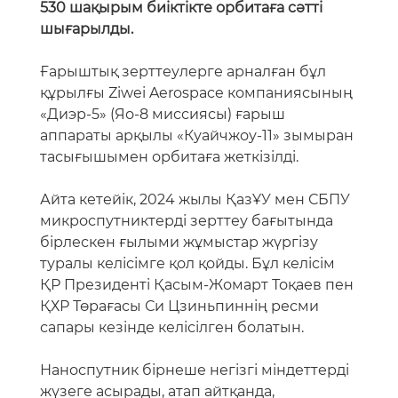
530 шақырым биіктікте орбитаға сәтті
шығарылды.
Ғарыштық зерттеулерге арналған бұл
құрылғы Ziwei Aerospace компаниясының
«Диэр-5» (Яо-8 миссиясы) ғарыш
аппараты арқылы «Куайчжоу-11» зымыран
тасығышымен орбитаға жеткізілді.
Айта кетейік, 2024 жылы ҚазҰУ мен СБПУ
микроспутниктерді зерттеу бағытында
бірлескен ғылыми жұмыстар жүргізу
туралы келісімге қол қойды. Бұл келісім
ҚР Президенті Қасым-Жомарт Тоқаев пен
ҚХР Төрағасы Си Цзиньпиннің ресми
сапары кезінде келісілген болатын.
Наноспутник бірнеше негізгі міндеттерді
жүзеге асырады, атап айтқанда,