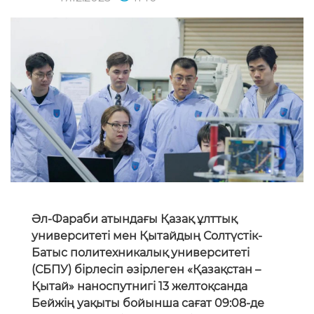
Әл-Фараби атындағы Қазақ ұлттық
университеті мен Қытайдың Солтүстік-
Батыс политехникалық университеті
(СБПУ) бірлесіп әзірлеген «Қазақстан –
Қытай» наноспутнигі 13 желтоқсанда
Бейжің уақыты бойынша сағат 09:08-де