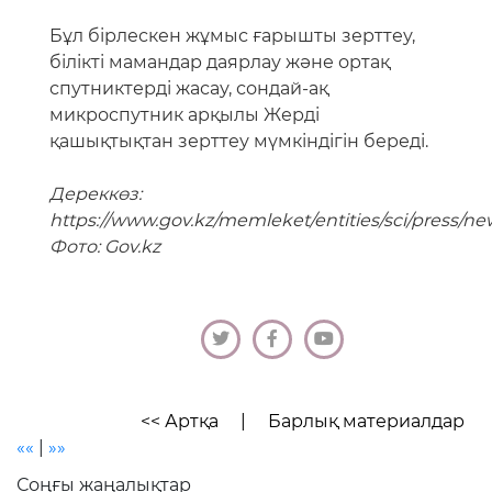
Бұл бірлескен жұмыс ғарышты зерттеу,
білікті мамандар даярлау және ортақ
спутниктерді жасау, сондай-ақ
микроспутник арқылы Жерді
қашықтықтан зерттеу мүмкіндігін береді.
Дереккөз:
https://www.gov.kz/memleket/entities/sci/press/new
Фото: Gov.kz
<< Артқа
|
Барлық материалдар
««
|
»»
Соңғы жаңалықтар