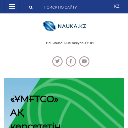
KZ
Национальные ресурсы НТИ
«ҰМҒТСО»
АҚ
көрсететін