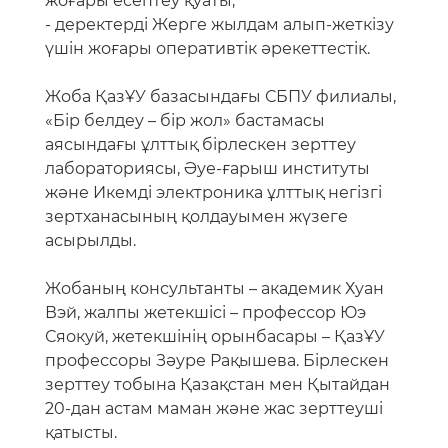
жоғары есептеу қуаты;
- деректерді Жерге жылдам алып-жеткізу
үшін жоғары оперативтік әрекеттестік.
Жоба ҚазҰУ базасындағы СБПУ филиалы,
«Бір белдеу – бір жол» бастамасы
аясындағы ұлттық бірлескен зерттеу
лабораториясы, Әуе-ғарыш институты
және Икемді электроника ұлттық негізгі
зертханасының қолдауымен жүзеге
асырылды.
Жобаның консультанты – академик Хуан
Вэй, жалпы жетекшісі – профессор Юэ
Сяокуй, жетекшінің орынбасары – ҚазҰУ
профессоры Зәуре Рақышева. Бірлескен
зерттеу тобына Қазақстан мен Қытайдан
20-дан астам маман және жас зерттеуші
қатысты.