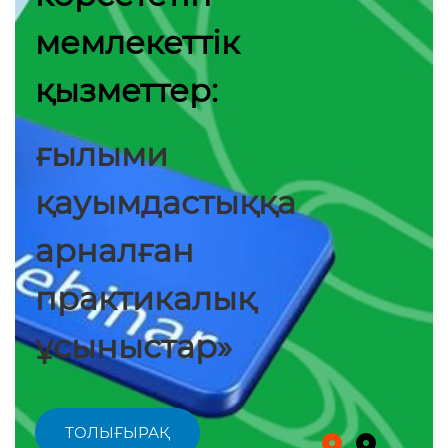
мемлекеттік
қызметтер:
ғылыми
қауымдастыққа
арналған
практикалық
ұсыныстар»
ТОЛЫҒЫРАҚ