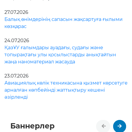
27.07.2026
Балық өнімдерінің сапасын жақсартуға ғылыми
көзқарас
24.07.2026
ҚазҰУ ғалымдары ауадағы, судағы және
топырақтағы улы қосылыстарды анықтайтын
жаңа наноматериал жасауда
23.07.2026
Авиациялық көлік техникасына қызмет көрсетуге
арналған көпбейінді жаттықтыру кешені
әзірленді
Баннерлер