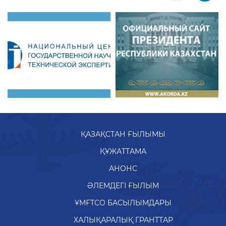
ҚАЗАҚСТАН ҒЫЛЫМЫ
ҚҰЖАТТАМА
АНОНС
ӘЛЕМДЕГІ ҒЫЛЫМ
ҰМҒТСО БАСЫЛЫМДАРЫ
ХАЛЫҚАРАЛЫҚ ГРАНТТАР