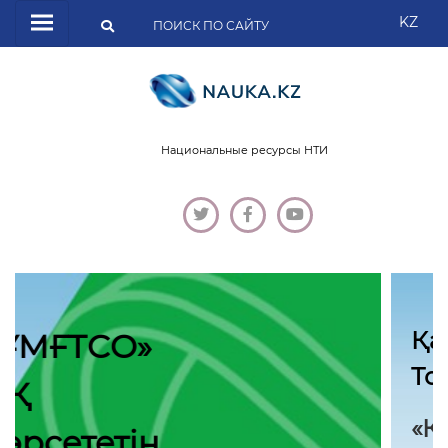
KZ
Национальные ресурсы НТИ
Қасым-Жомарт
Тоқаев:
«Қазақстан бірте-бірте