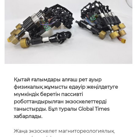
Қытай ғалымдары алғаш рет ауыр
физикалық жұмысты едәуір жеңілдетуге
мүмкіндік беретін пассивті
роботтандырылған экзоскелеттерді
таныстырды. Бұл туралы Global Times
хабарлады.
Жаңа экзоскелет магнитореологиялық
жетектің негізінде жасалған және затты
ұстау кезінде қолға қатты жүк түсірмей,
алақанның шыдамдылығын едәуір
арттырады. Агенттіктің мәліметінше, бұл
жаңалықты Қытай ғылым және
технология университетінің (USTC)
профессоры Сунь Шуайшуай жетекшілік
ететін зерттеу тобы таныстырған.
«Келесі кезеңде экзоскелеттің жұмысын