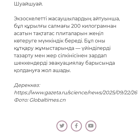
Дереккөз:
https://www.gazeta.ru/science/news/2025/09/22/2
Фото: Globaltimes.cn
<< Артқа
|
Барлық материалдар
««
|
»»
Соңғы жаңалықтар
27.07.2026
Балық өнімдерінің сапасын жақсартуға ғылыми
көзқарас
24.07.2026