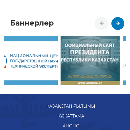
ҚАЗАҚСТАН ҒЫЛЫМЫ
ҚҰЖАТТАМА
АНОНС
ӘЛЕМДЕГІ ҒЫЛЫМ
ҰМҒТСО БАСЫЛЫМДАРЫ
ХАЛЫҚАРАЛЫҚ ГРАНТТАР
ИНФОГРАФИКА
БАҚ-ТАҒЫ МАҚАЛАЛАР