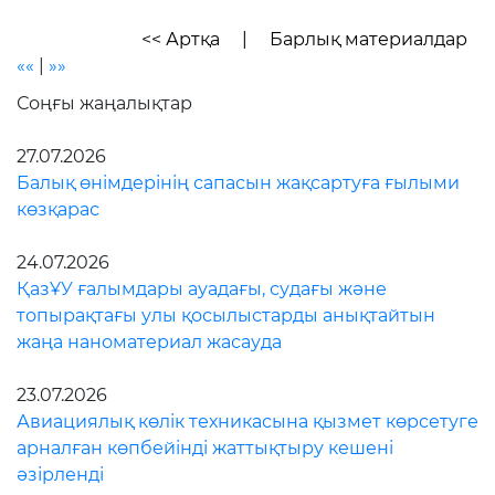
ҚазҰУ ғалымдары ауадағы, судағы және
топырақтағы улы қосылыстарды анықтайтын
жаңа наноматериал жасауда
23.07.2026
Авиациялық көлік техникасына қызмет көрсетуге
арналған көпбейінді жаттықтыру кешені
әзірленді
Баннерлер