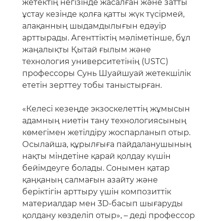
адамның ниетін тану технологиясының
көмегімен жетілдіру жоспарланып отыр.
Осылайша, құрылғыға пайдаланушының
нақты міндетіне қарай қолдау күшін
бейімдеуге болады. Сонымен қатар
қаңқаның салмағын азайту және
беріктігін арттыру үшін композиттік
материалдар мен 3D-басып шығаруды
қолдану көзделіп отыр», – деді профессор
Шуайшуай.
Экзоскелетті жасаушылардың айтуынша,
бұл құрылғы салмағы 200 килограмнан
асатын тақтатас плиталарын жеңіл
көтеруге мүмкіндік береді. Бұл оны
құтқару жұмыстарында — үйінділерді
тазарту мен жер сілкінісінен зардап
шеккендерді эвакуациялау барысында
қолдануға жол ашады.