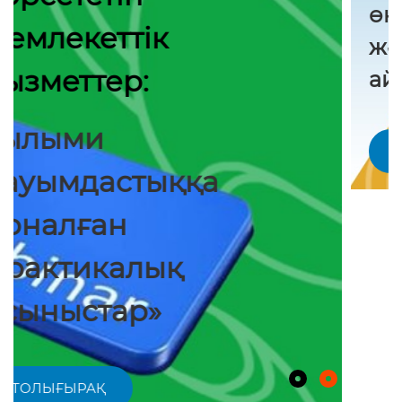
өңірлік академиялық
және ғылыми-зерттеу хабы
айналып келеді»
ТОЛЫҒЫРАҚ
Қазақстан ғылымы
САЛМАҒЫ АУЫР
ЖҮКТІ КӨТЕРУГЕ
АРНАЛҒАН