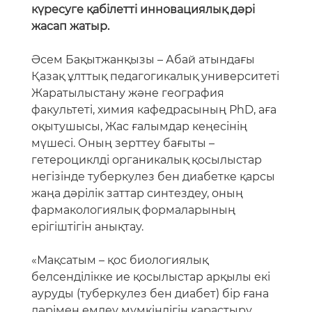
күресуге қабілетті инновациялық дәрі
жасап жатыр.
Әсем Бақытжанқызы – Абай атындағы
Қазақ ұлттық педагогикалық университеті
Жаратылыстану және география
факультеті, химия кафедрасының PhD, аға
оқытушысы, Жас ғалымдар кеңесінің
мүшесі. Оның зерттеу бағыты –
гетероциклді органикалық қосылыстар
негізінде туберкулез бен диабетке қарсы
жаңа дәрілік заттар синтездеу, оның
фармакологиялық формаларының
ерігіштігін анықтау.
«Мақсатым – қос биологиялық
белсенділікке ие қосылыстар арқылы екі
ауруды (туберкулез бен диабет) бір ғана
дәрімен емдеу мүмкіндігін қарастыру.