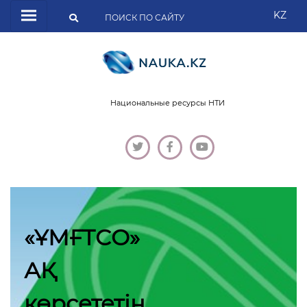
KZ
Национальные ресурсы НТИ
«ҰМҒТСО»
АҚ
көрсететін