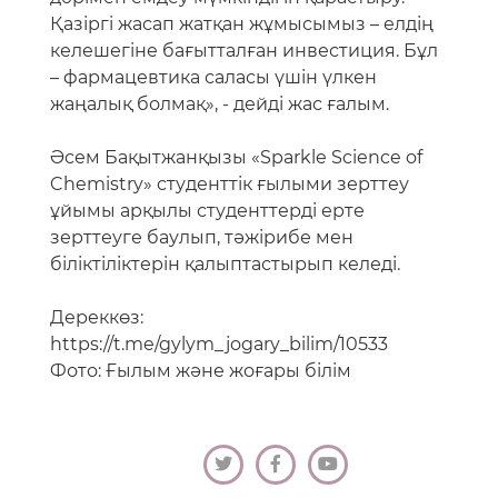
Қазіргі жасап жатқан жұмысымыз – елдің
келешегіне бағытталған инвестиция. Бұл
– фармацевтика саласы үшін үлкен
жаңалық болмақ», - дейді жас ғалым.
Әсем Бақытжанқызы «Sparkle Science of
Chemistry» студенттік ғылыми зерттеу
ұйымы арқылы студенттерді ерте
зерттеуге баулып, тәжірибе мен
біліктіліктерін қалыптастырып келеді.
Дереккөз:
https://t.me/gylym_jogary_bilim/10533
Фото: Ғылым және жоғары білім