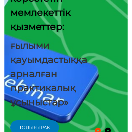
мемлекеттік
қызметтер:
ғылыми
қауымдастыққа
арналған
практикалық
ұсыныстар»
ТОЛЫҒЫРАҚ