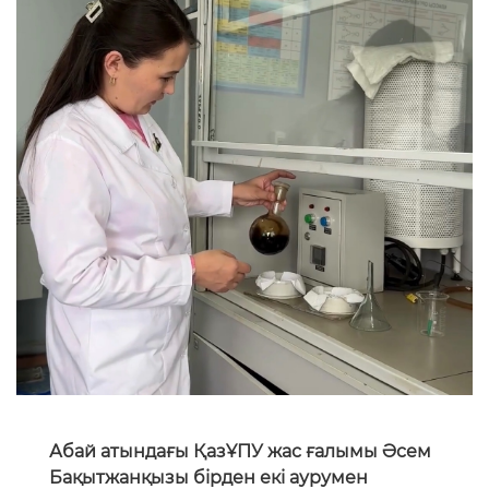
Абай атындағы ҚазҰПУ жас ғалымы Әсем
Бақытжанқызы бірден екі аурумен