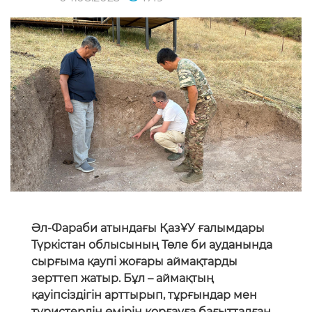
Әл-Фараби атындағы ҚазҰУ ғалымдары
Түркістан облысының Төле би ауданында
сырғыма қаупі жоғары аймақтарды
зерттеп жатыр. Бұл – аймақтың
қауіпсіздігін арттырып, тұрғындар мен
туристердің өмірін қорғауға бағытталған