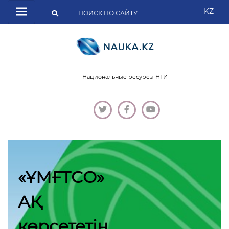
KZ
Национальные ресурсы НТИ
«ҰМҒТСО»
АҚ
көрсететін