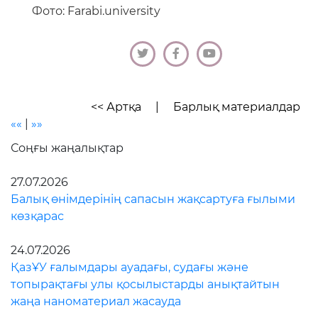
Фото: Farabi.university
<< Артқа
|
Барлық материалдар
««
|
»»
Соңғы жаңалықтар
27.07.2026
Балық өнімдерінің сапасын жақсартуға ғылыми
көзқарас
24.07.2026
ҚазҰУ ғалымдары ауадағы, судағы және
топырақтағы улы қосылыстарды анықтайтын
жаңа наноматериал жасауда