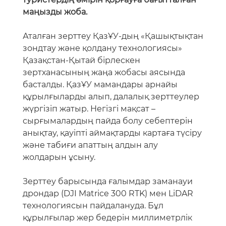
маңызды жоба.
Аталған зерттеу ҚазҰУ-дың «Қашықтықтан
зондтау және қолдану технологиясы»
Қазақстан-Қытай бірлескен
зертханасының жаңа жобасы аясында
басталды. ҚазҰУ мамандары арнайы
құрылғыларды алып, далалық зерттеулер
жүргізіп жатыр. Негізгі мақсат –
сырғымалардың пайда болу себептерін
анықтау, қауіпті аймақтарды картаға түсіру
және табиғи апаттың алдын алу
жолдарын ұсыну.
Зерттеу барысында ғалымдар заманауи
дрондар (DJI Matrice 300 RTK) мен LiDAR
технологиясын пайдалануда. Бұл
құрылғылар жер бедерін миллиметрлік