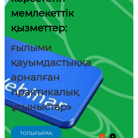
мемлекеттік
қызметтер:
ғылыми
қауымдастыққа
арналған
практикалық
ұсыныстар»
ТОЛЫҒЫРАҚ