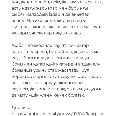
дәлдікпен өлшеп, өсімдік жамылғысының
астындағы жарықтар мен бұрынғы
сырғымалардың іздерін де анықтай
алады. Нәтижесінде, жердің нақты
цифрлық моделі жасалып, сырғыма қаупі
жоғары учаскелер нақтыланады.
Жоба нәтижесінде қауіпті аймақтар
картаға түсіріліп, беткейлердің сырғыма
қаупі бойынша деңгейі анықталады.
Сонымен қатар қауіп-қатердің алдын алу
бойынша ұсыныстар жасалады. Бұл
деректер жергілікті атқарушы органдарға
кеңістікті жоспарлау, экологиялық
қауіпсіздік және инфрақұрылымды дұрыс
дамыту үшін үлкен көмек болмақ.
Дереккөз:
https://farabi.university/news/97674?lang=kz