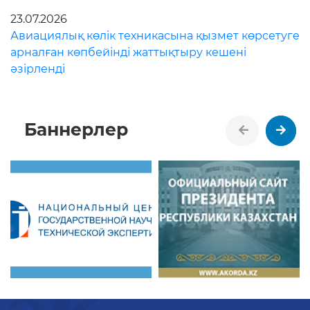
23.07.2026
Авиациялық көлік техникасына қызмет көрсетуге
арналған көпбейінді жаттықтыру кешені
әзірленді
Баннерлер