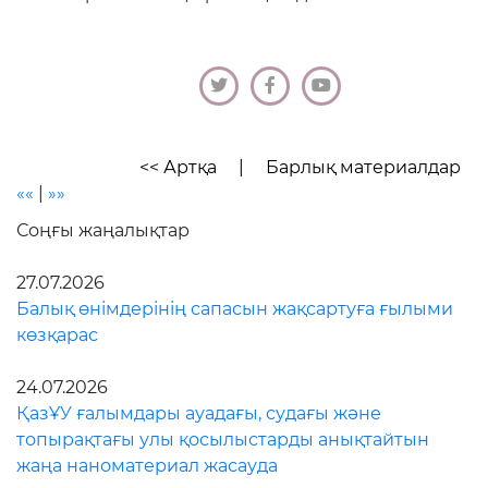
<< Артқа
|
Барлық материалдар
««
|
»»
Соңғы жаңалықтар
27.07.2026
Балық өнімдерінің сапасын жақсартуға ғылыми
көзқарас
24.07.2026
ҚазҰУ ғалымдары ауадағы, судағы және
топырақтағы улы қосылыстарды анықтайтын
жаңа наноматериал жасауда