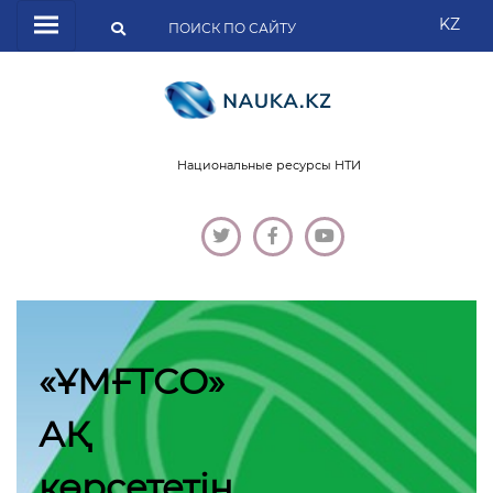
KZ
Национальные ресурсы НТИ
«ҰМҒТСО»
АҚ
көрсететін