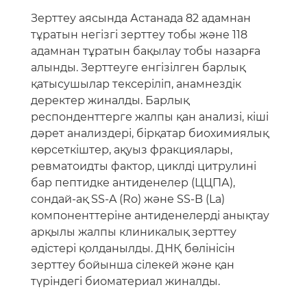
Зерттеу аясында Астанада 82 адамнан
тұратын негізгі зерттеу тобы және 118
адамнан тұратын бақылау тобы назарға
алынды. Зерттеуге енгізілген барлық
қатысушылар тексеріліп, анамнездік
деректер жиналды. Барлық
респонденттерге жалпы қан анализі, кіші
дәрет анализдері, бірқатар биохимиялық
көрсеткіштер, ақуыз фракциялары,
ревматоидты фактор, циклді цитрулині
бар пептидке антиденелер (ЦЦПА),
сондай-ақ SS-A (Ro) және SS-B (La)
компоненттеріне антиденелерді анықтау
арқылы жалпы клиникалық зерттеу
әдістері қолданылды. ДНҚ бөлінісін
зерттеу бойынша сілекей және қан
түріндегі биоматериал жиналды.