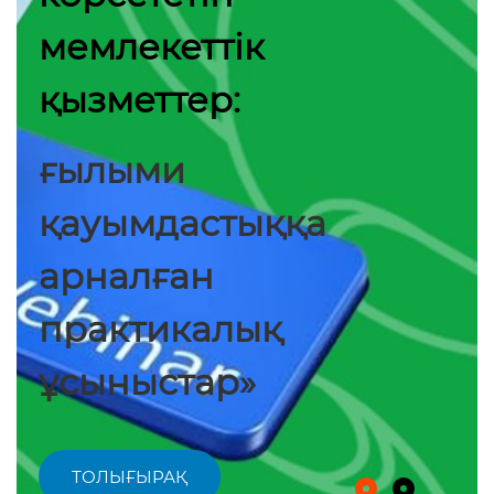
мемлекеттік
қызметтер:
ғылыми
қауымдастыққа
арналған
практикалық
ұсыныстар»
ТОЛЫҒЫРАҚ