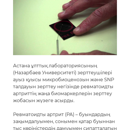
Астана ұлттық лабораториясының
(Назарбаев Университеті) зерттеушілері
ауыз қуысы микробиоценозын және SNP
талдауын зерттеу негізінде ревматоидты
артриттің жаңа биомаркерлерін зерттеу
жобасын жүзеге асырды.
Ревматоидты артрит (РА) – буындардың
зақымдалуымен, сонымен қатар буыннан
тыс көріністердің дамуымен сипатталатын