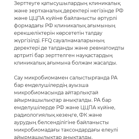
Зерттеуге қатысушылардың клиникалық
және зертханалық деректері негізінде РФ
және ЦЦПА күйіне байланысты әртүрлі
формадағы РФ клиникалық ағымының
ерекшеліктерін көрсететін талдау
жүргізілді. FFQ сауалнамаларының
деректері де талданды және ревматоидты
артриті бар зерттелген науқастардың
клиникалық ағымына болжам жасалды.
Сау микробиомамен салыстырғанда РА
бар емделушілердің ауызша
микробиомасында айтарлықтай
айырмашылықтар анықталды. РА бар
емделушілерде РФ және ЦЦПА күйіне,
радиологиялық кезеңге, ФК және
аурудың белсенділігіне байланысты
микробиомадағы таксондардағы елеулі
айырмашылықтар анықталды.