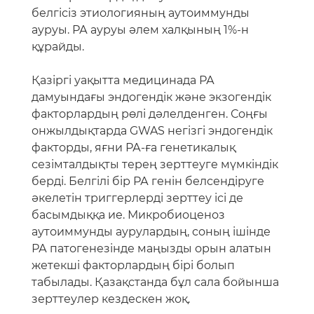
белгісіз этиологияның аутоиммунды
ауруы. РА ауруы әлем халқының 1%-н
құрайды.
Қазіргі уақытта медицинада РА
дамуындағы эндогендік және экзогендік
факторлардың рөлі дәлелденген. Соңғы
онжылдықтарда GWAS негізгі эндогендік
факторды, яғни РА-ға генетикалық
сезімталдықты терең зерттеуге мүмкіндік
берді. Белгілі бір РА генін белсендіруге
әкелетін триггерлерді зерттеу ісі де
басымдыққа ие. Микробиоценоз
аутоиммунды аурулардың, соның ішінде
РА патогенезінде маңызды орын алатын
жетекші факторлардың бірі болып
табылады. Қазақстанда бұл сала бойынша
зерттеулер кездескен жоқ.