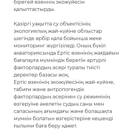
факторлардың әсері туралы тиісті
деректер базасы жоқ.
Ертіс өзенінің экожүйесінің жай-күйіне,
табиғи және антропогендік
факторлардың әсерінен су режимінің
өзгеруіне әкелетін судың саны мен
сапасының ағымдағы және болашақта
мүмкін болатын өзгерістеріне кешенді
ғылыми баға беру қажет.
ГАЖ технологияларын пайдалану барлық
қажетті ақпаратты біріктіру арқылы
геопорталды, соның ішінде: Жерді
қашықтықтан зондтау (ғарыштық суреттер
мен дрондардан), бұлттық есептеулер
және жасанды интеллектті дамытуға
мүмкіндік береді.
Ертіс өзенінің қазақстандық бөлігінің