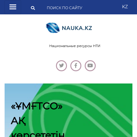
KZ
Национальные ресурсы НТИ
Қасым-Жомарт
Тоқаев:
«Қазақстан бірте-бі