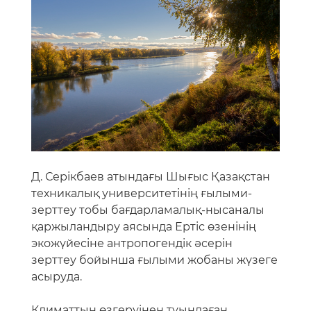
Д. Серікбаев атындағы Шығыс Қазақстан
техникалық университетінің ғылыми-
зерттеу тобы бағдарламалық-нысаналы
қаржыландыру аясында Ертіс өзенінің
экожүйесіне антропогендік әсерін
зерттеу бойынша ғылыми жобаны жүзеге
асыруда.
Климаттың өзгеруінен туындаған
жаһандық процестер, Ертіс өзенінің
жоғарғы ағысының бір бөлігінің игерілуі
және өнеркәсіптің өсуі трансшекаралық
өзеннің экологиялық жағдайының
нашарлауына алып келеді.
Ертіс өзені Қазақстан Республикасының
ең ірі су жолы болғандықтан, Шығыс
Қазақстан, Абай және Павлодар