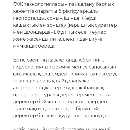
гидрологиялық режимі мен су сапасының
физикалық өлшемдері, климаттың өзгеруі,
трансшекаралық пайдалану және
антропогендік әсер етудің жаһандық
процестері туралы деректер мен нақты
деректер бойынша әртүрлі көздерден
және нақты деректерден бірыңғай
деректер базасын құру жоспарлануда.
Ертіс өзенінің қазіргі жағдайын кешенді
түрде зерттеу оның акваториясына
байланысты экожүйелердің өмір сүру
жағдайларын, техногендік әсерлерге
бейімделу механизмдерін және олардың
шекті деңгейлерін бағалауға мүмкіндік
береді.
Жобаның мақсаты – өнеркәсіптік даму
және жаһандық процестер контекстіндегі
Ертіс өзені бассейнінің су экожүйесін