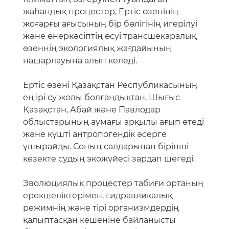
облыстарының аумағы арқылы ағып өтеді
және күшті антропогендік әсерге
ұшырайды. Соның салдарынан бірінші
кезекте судың экожүйесі зардап шегеді.
Эволюциялық процестер табиғи ортаның
ерекшеліктерімен, гидравликалық
режимнің және тірі организмдердің
қалыптасқан кешеніне байланысты
бірегей өзеннің экожүйесін
қалыптастырды.
Қазіргі уақытта су объектісінің
экологиялық жай-күйіне облыстар
шегінде әрбір қала бойынша жеке
мониторинг жүргізіледі. Оның бүкіл
акваториясында Ертіс өзенінің жағдайын
бағалауға мүмкіндік беретін әртүрлі