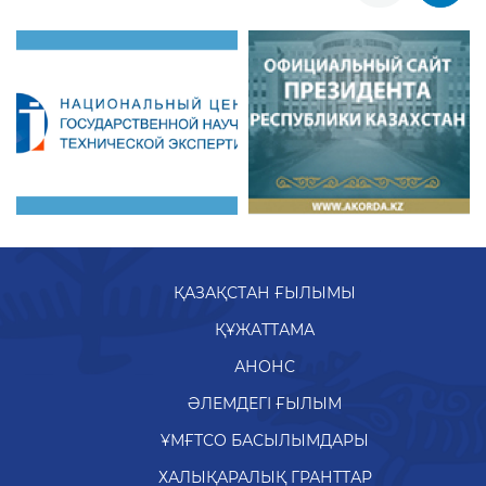
ҚАЗАҚСТАН ҒЫЛЫМЫ
ҚҰЖАТТАМА
АНОНС
ӘЛЕМДЕГІ ҒЫЛЫМ
ҰМҒТСО БАСЫЛЫМДАРЫ
ХАЛЫҚАРАЛЫҚ ГРАНТТАР
ИНФОГРАФИКА
БАҚ-ТАҒЫ МАҚАЛАЛАР