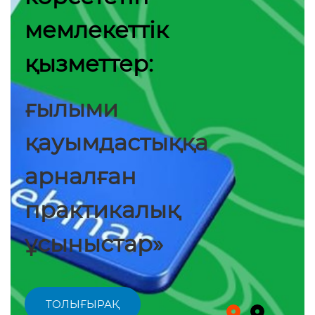
өңірлік академия
және ғылыми-зерт
айналып келеді»
ТОЛЫҒЫРАҚ
қа
Қазақстан ғылымы
ҒАЛЫМДАР ЕРТІС