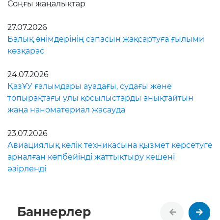
жаңа наноматериал жасауда
23.07.2026
Авиациялық көлік техникасына қызмет көрсетуге
арналған көпбейінді жаттықтыру кешені
әзірленді
Баннерлер