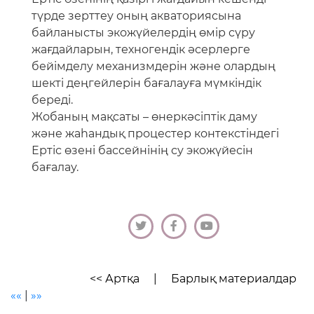
бағалау.
<< Артқа
|
Барлық материалдар
««
|
»»
Соңғы жаңалықтар
27.07.2026
Балық өнімдерінің сапасын жақсартуға ғылыми
көзқарас
24.07.2026
ҚазҰУ ғалымдары ауадағы, судағы және
топырақтағы улы қосылыстарды анықтайтын