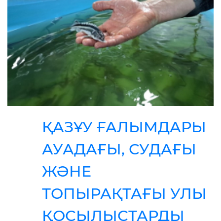
ҚАЗҰУ ҒАЛЫМДАРЫ
АУАДАҒЫ, СУДАҒЫ
ЖӘНЕ
ТОПЫРАҚТАҒЫ УЛЫ
ҚОСЫЛЫСТАРДЫ