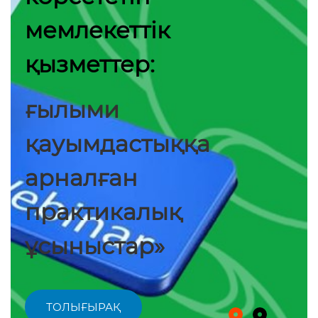
мемлекеттік
қызметтер:
ғылыми
қауымдастыққа
арналған
практикалық
ұсыныстар»
ТОЛЫҒЫРАҚ