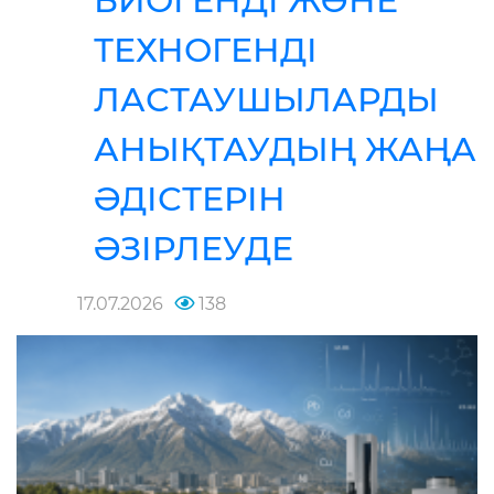
БИОГЕНДІ ЖӘНЕ
ТЕХНОГЕНДІ
ЛАСТАУШЫЛАРДЫ
АНЫҚТАУДЫҢ ЖАҢА
ӘДІСТЕРІН
ӘЗІРЛЕУДЕ
17.07.2026
138