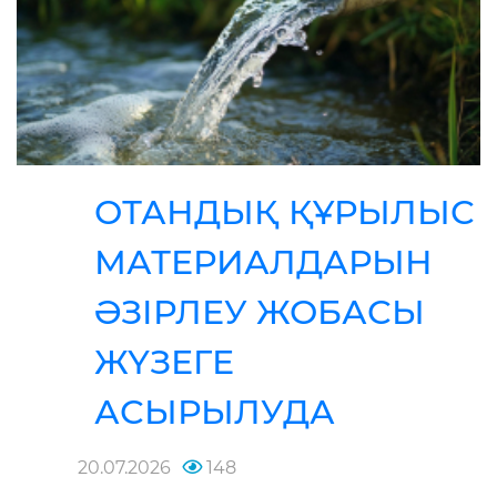
ОТАНДЫҚ ҚҰРЫЛЫС
МАТЕРИАЛДАРЫН
ӘЗІРЛЕУ ЖОБАСЫ
ЖҮЗЕГЕ
АСЫРЫЛУДА
20.07.2026
148