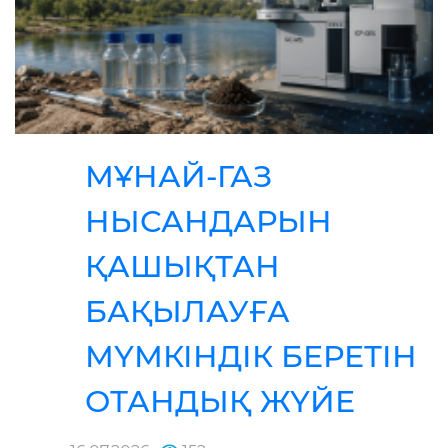
МҰНАЙ-ГАЗ
НЫСАНДАРЫН
ҚАШЫҚТАН
БАҚЫЛАУҒА
МҮМКІНДІК БЕРЕТІН
ОТАНДЫҚ ЖҮЙЕ