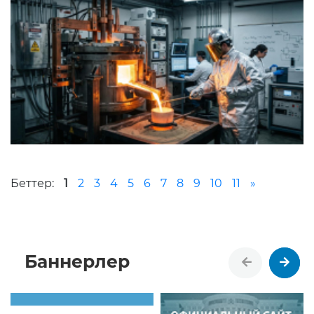
Беттер:
1
2
3
4
5
6
7
8
9
10
11
»
Баннерлер