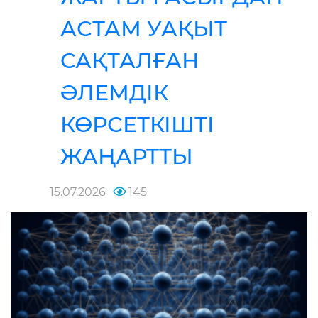
АСТАМ УАҚЫТ
САҚТАЛҒАН
ӘЛЕМДІК
КӨРСЕТКІШТІ
ЖАҢАРТТЫ
15.07.2026
145