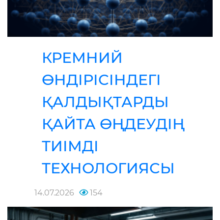
КРЕМНИЙ
ӨНДІРІСІНДЕГІ
ҚАЛДЫҚТАРДЫ
ҚАЙТА ӨҢДЕУДІҢ
ТИІМДІ
ТЕХНОЛОГИЯСЫ
14.07.2026
154