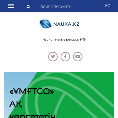
KZ
Национальные ресурсы НТИ
«ҰМҒТСО»
АҚ
көрсететін