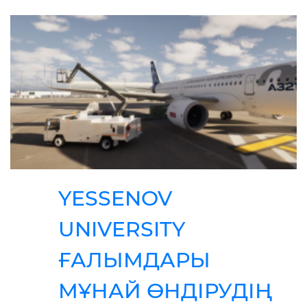
YESSENOV
UNIVERSITY
ҒАЛЫМДАРЫ
МҰНАЙ ӨНДІРУДІҢ