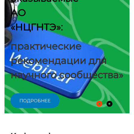
АО
«НЦГНТЭ»:
практические
рекомендации для
научного сообщества»
ПОДРОБНЕЕ