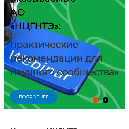
АО
«НЦГНТЭ»:
практические
рекомендации для
научного сообщества»
ПОДРОБНЕЕ