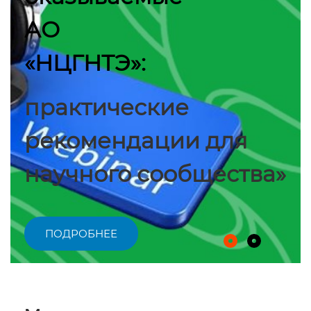
АО
«НЦГНТЭ»:
практические
рекомендации для
научного сообщества»
ПОДРОБНЕЕ