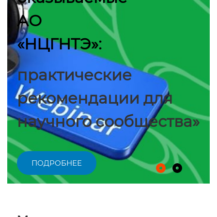
АО
«НЦГНТЭ»:
практические
рекомендации для
научного сообщества»
ПОДРОБНЕЕ