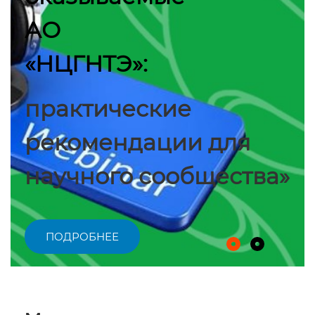
АО
«НЦГНТЭ»:
практические
рекомендации для
научного сообщества»
ПОДРОБНЕЕ