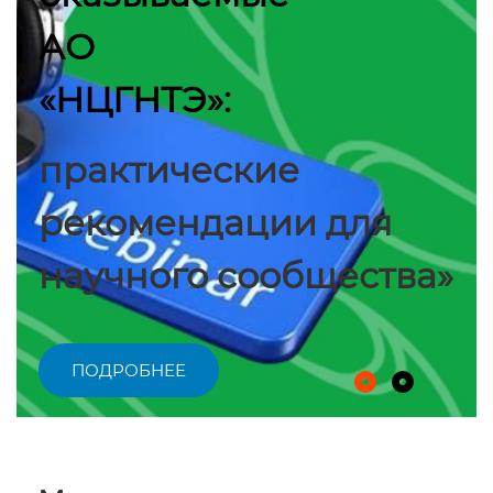
АО
«НЦГНТЭ»:
практические
рекомендации для
научного сообщества»
ПОДРОБНЕЕ