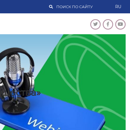
RU
бщества»