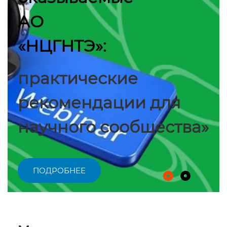
АО
«НЦГНТЭ»:
практические
рекомендации для
научного сообщества»
ПОДРОБНЕЕ