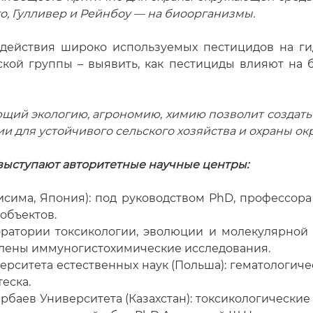
о, Гулливер и Рейнбоу — на биоорганизмы.
здействия широко используемых пестицидов на ги
ской группы – выявить, как пестициды влияют на 
ий экологию, агрономию, химию позволит создать
и для устойчивого сельского хозяйства и охраны о
 выступают авторитетные научные центры:
Мисима, Япония): под руководством PhD, профессор
объектов.
аборатории токсикологии, эволюции и молекулярно
влены иммуногистохимические исследования.
верситета естественных наук (Польша): гематологич
еска.
рбаев Университета (Казахстан): токсикологически