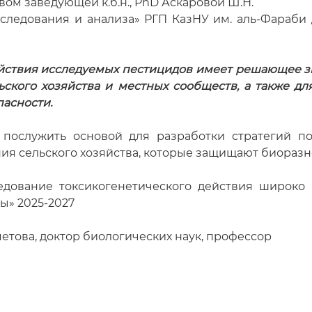
вом заведующей к.б.н., PhD Аскаровой Ш.Н.
следования и анализа» РГП КазНУ им. аль-Фараби
йствия исследуемых пестицидов имеет решающее зн
ьского хозяйства и местных сообществ, а также 
пасности.
 послужить основой для разработки стратегий п
я сельского хозяйства, которые защищают биоразно
дование токсикогенетического действия широко 
ты» 2025-2027
етова, доктор биологических наук, профессор