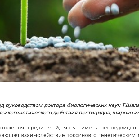
од руководством доктора биологических наук Т.Шал
сикогенетического действия пестицидов, широко ис
чтожения вредителей, могут иметь непредвиденн
учающая взаимодействие токсинов с генетическим