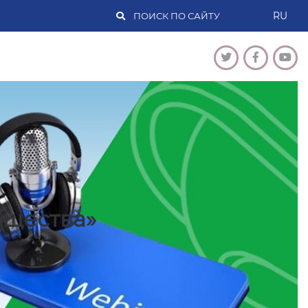
RU
бщества»