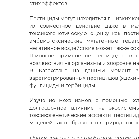
этих эффектов.
Пестициды могут находиться в низких к
их совместное действие даже в мал
токсикогенетическую оценку как пести
эмбриотоксические, мутагенные, тера
негативное воздействие может также со
Широкое применение пестицидов в сел
воздействия на организмы и здоровье н
В Казахстане на данный момент за
зарегистрированных пестицидов (ядохим
фунгициды и гербициды.
Изучение механизмов, с помощью кот
долгосрочное влияние на экосистем
токсикогенетические эффекты пестицидо
моделей, так и образцов из природных 
Понимание последствий применения эти