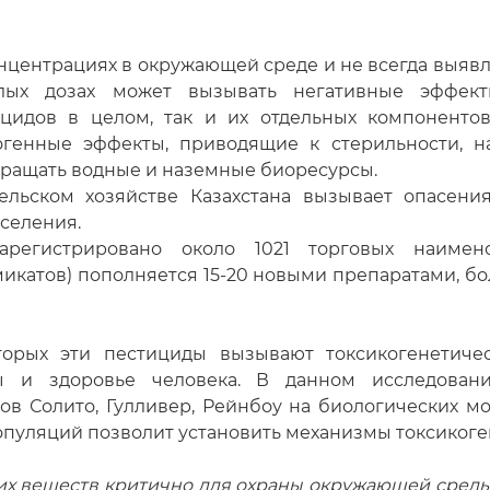
онцентрациях в окружающей среде и не всегда выяв
ых дозах может вызывать негативные эффект
цидов в целом, так и их отдельных компонентов
тогенные эффекты, приводящие к стерильности, н
кращать водные и наземные биоресурсы.
ьском хозяйстве Казахстана вызывает опасения
аселения.
регистрировано около 1021 торговых наимен
икатов) пополняется 15-20 новыми препаратами, бол
орых эти пестициды вызывают токсикогенетиче
ы и здоровье человека. В данном исследован
в Солито, Гулливер, Рейнбоу на биологических м
популяций позволит установить механизмы токсикоге
х веществ критично для охраны окружающей среды 