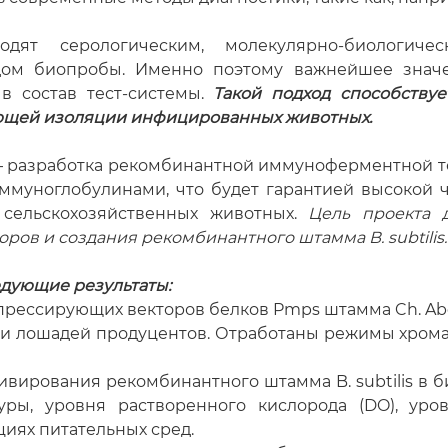
одят серологическим, молекулярно-биологическ
дом биопробы. Именно поэтому важнейшее знач
в состав тест-системы.
Такой подход способствуе
ющей изоляции инфицированных животных.
 разработка рекомбинантной иммуноферментной т
ммуноглобулинами, что будет гарантией высокой ч
сельскохозяйственных животных.
Цель проекта д
ов и создания рекомбинантного штамма B. subtilis.
едующие результаты:
спрессирующих векторов белков Pmps штамма Ch. Ab
и лошадей продуцентов. Отработаны режимы хрома
ивирования рекомбинантного штамма B. subtilis в б
уры, уровня растворенного кислорода (DO), уро
иях питательных сред.