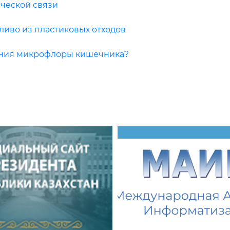
ческой связи
ливо из пластиковых отходов
ения микрофлоры кишечника?