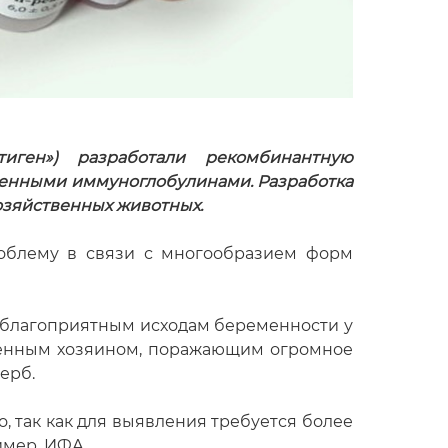
иген») разработали рекомбинантную
щенными иммуноглобулинами. Разработка
озяйственных животных.
роблему в связи с многообразием форм
неблагоприятным исходам беременности у
твенным хозяином, поражающим огромное
ерб.
 так как для выявления требуется более
имер, ИФА.