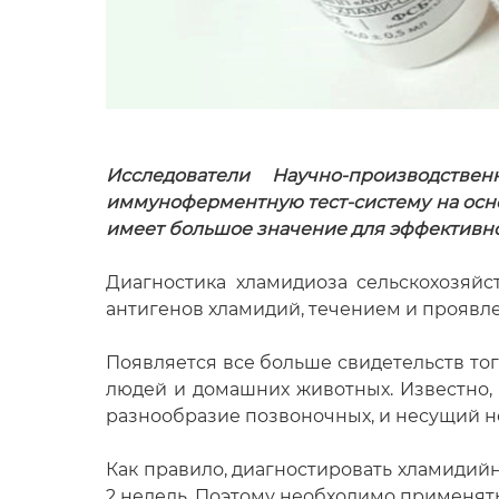
Исследователи Научно-производств
иммуноферментную тест-систему на осн
имеет большое значение для эффективно
Диагностика хламидиоза сельскохозяй
антигенов хламидий, течением и проявл
Появляется все больше свидетельств то
людей и домашних животных. Известно,
разнообразие позвоночных, и несущий не
Как правило, диагностировать хламидий
2 недель. Поэтому необходимо применять