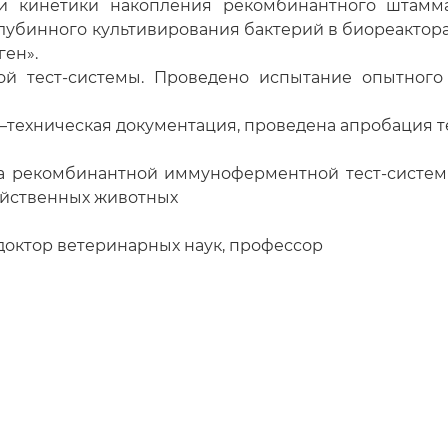
ли кинетики накопления рекомбинантного штамма
лубинного культивирования бактерий в биореактора
ен».
ой тест-системы. Проведено испытание опытного
–техническая документация, проведена апробация т
а рекомбинантной иммуноферментной тест-систем
яйственных животных
 доктор ветеринарных наук, профессор