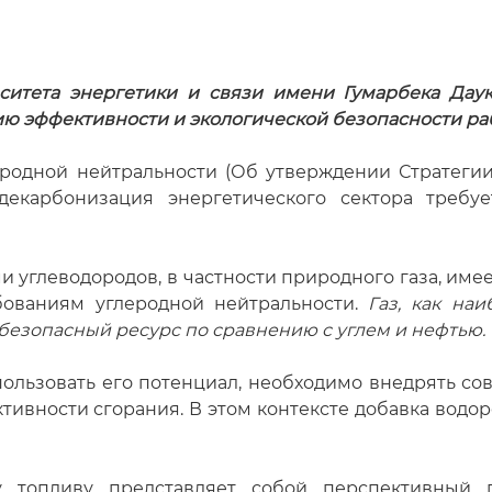
ситета энергетики и связи имени Гумарбека Даук
 эффективности и экологической безопасности раб
еродной нейтральности (Об утверждении Стратеги
декарбонизация энергетического сектора требу
и углеводородов, в частности природного газа, им
бованиям углеродной нейтральности.
Газ, как на
 безопасный ресурс по сравнению с углем и нефтью.
пользовать его потенциал, необходимо внедрять с
вности сгорания. В этом контексте добавка водоро
у топливу представляет собой перспективный 