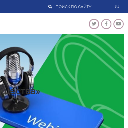
RU
бщества»