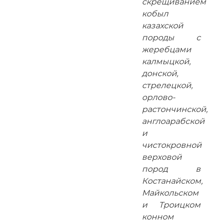
скрещиванием
кобыл
казахской
породы с
жеребцами
калмыцкой,
донской,
стрелецкой,
орлово-
растончинской,
англоарабской
и
чистокровной
верховой
пород в
Костанайском,
Майкольском
и Троицком
конном