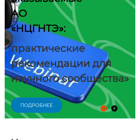
АО
«НЦГНТЭ»:
практические
рекомендации для
научного сообщества»
ПОДРОБНЕЕ