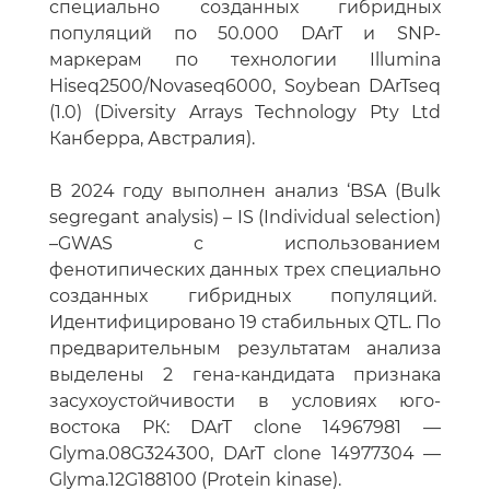
специально созданных гибридных
популяций по 50.000 DArT и SNP-
маркерам по технологии Illumina
Hiseq2500/Novaseq6000, Soybean DArTseq
(1.0) (Diversity Arrays Technology Pty Ltd
Канберра, Австралия).
В 2024 году выполнен анализ ‘BSA (Bulk
segregant analysis) – IS (Individual selection)
–GWAS с использованием
фенотипических данных трех специально
созданных гибридных популяций.
Идентифицировано 19 стабильных QTL. По
предварительным результатам анализа
выделены 2 гена-кандидата признака
засухоустойчивости в условиях юго-
востока РК: DArT clone 14967981 —
Glyma.08G324300, DArT clone 14977304 —
Glyma.12G188100 (Protein kinase).