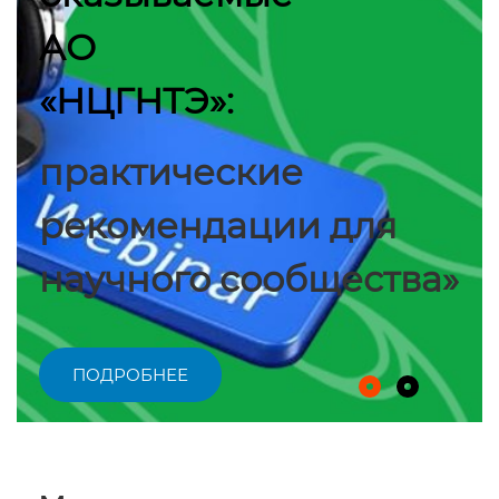
АО
«НЦГНТЭ»:
практические
рекомендации для
научного сообщества»
ПОДРОБНЕЕ