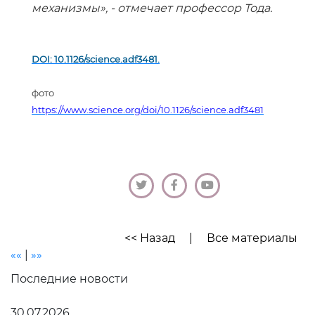
механизмы», - отмечает профессор Тода.
DOI: 10.1126/science.adf3481.
фото
https://www.science.org/doi/10.1126/science.adf3481
<< Назад
|
Все материалы
««
|
»»
Последние новости
30.07.2026