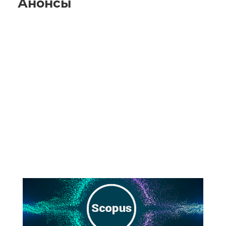
Анонсы
23 сентября 2021 года в
14:00 состоится вебинар на
тему «Публикуем
эффективно: Подбор
журнала в Scopus для
научной публикации: на что
обращать внимание?»