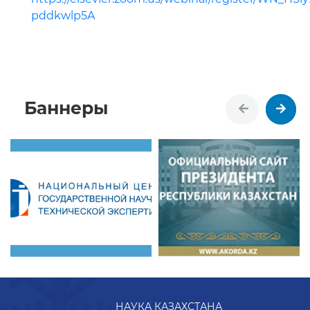
pddkwlp5A
Баннеры
НАУКА КАЗАХСТАНА