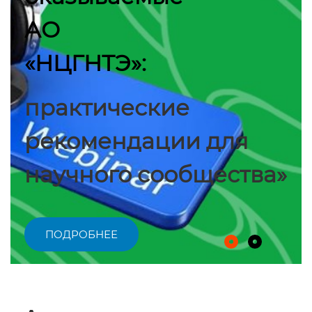
АО
«НЦГНТЭ»:
практические
рекомендации для
научного сообщества»
ПОДРОБНЕЕ