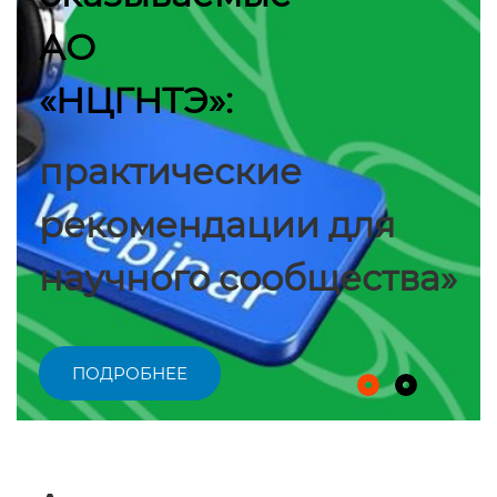
АО
«НЦГНТЭ»:
практические
рекомендации для
научного сообщества»
ПОДРОБНЕЕ