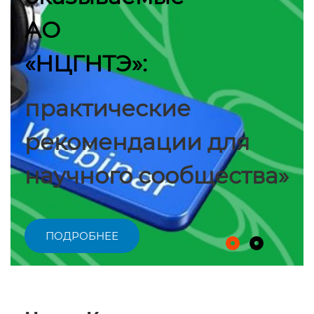
АО
«НЦГНТЭ»:
практические
рекомендации для
научного сообщества»
ПОДРОБНЕЕ