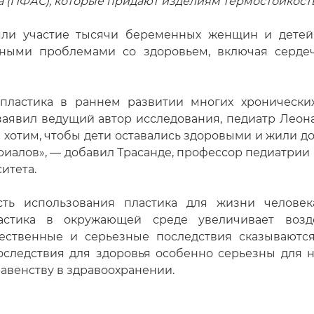
а (ПФАС), которые придают изделиям термостойкост
яли участие тысячи беременных женщин и детей
ными проблемами со здоровьем, включая сердечн
пластика в раннем развитии многих хронически
заявил ведущий автор исследования, педиатр Леона
 хотим, чтобы дети оставались здоровыми и жили д
риалов», — добавил Трасанде, профессор педиатрии
итета.
сть использования пластика для жизни человек
ластика в окружающей среде увеличивает возд
ественные и серьезные последствия сказываютс
оследствия для здоровья особенно серьезны для 
равенству в здравоохранении.