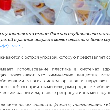
о университета имени Лангона опубликовали статью 
 детей в раннем возрасте может оказывать более сер
)
42(25)00212-3
киваются с острой угрозой, которую представляет 
зывает использование пластика в системах зд
ях показывают, что химические вещества, испо
заболеваний многих систем органов и нарушают 
язано с неблагоприятными исходами родов, метабо
ическим развитием, а также репродуктивными нару
пы химических веществ: фталаты, повышающие гиб