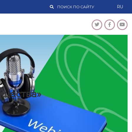
RU
бщества»