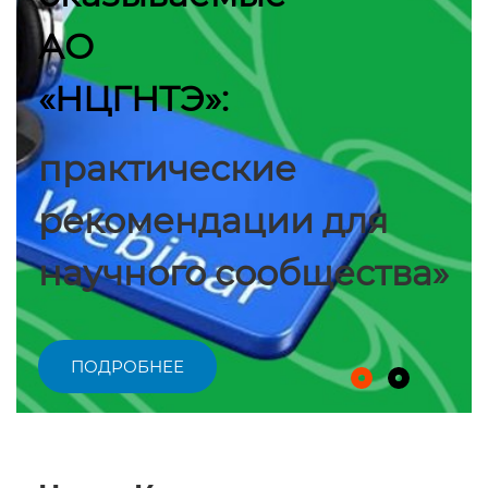
АО
«НЦГНТЭ»:
практические
рекомендации для
научного сообщества»
ПОДРОБНЕЕ