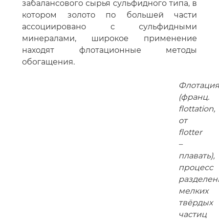
забалансового сырья сульфидного типа, в
котором золото по большей части
ассоциировано с сульфидными
минералами, широкое применение
находят флотационные методы
обогащения.
Флотаци
(франц.
flottation,
от
flotter
–
плавать),
процесс
разделен
мелких
твёрдых
частиц