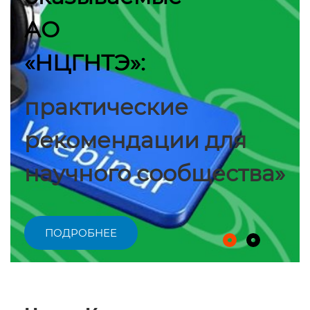
АО
«НЦГНТЭ»:
практические
рекомендации для
научного сообщества»
ПОДРОБНЕЕ