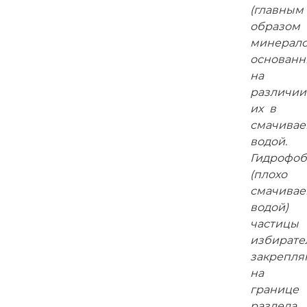
(главным
образом
минерало
основан
на
различии
их в
смачивае
водой.
Гидрофо
(плохо
смачива
водой)
частицы
избирате
закрепля
на
границе
раздела