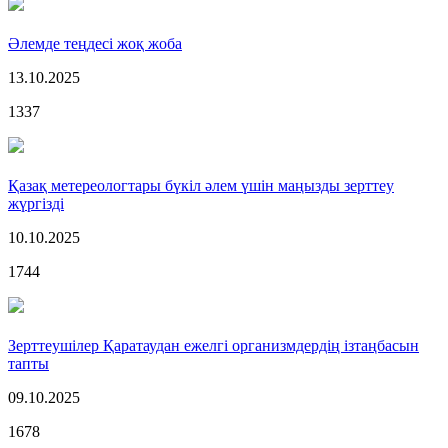
Әлемде теңдесі жоқ жоба
13.10.2025
1337
Қазақ метереологтары бүкіл әлем үшін маңызды зерттеу
жүргізді
10.10.2025
1744
Зерттеушілер Қаратаудан ежелгі организмдердің ізтаңбасын
тапты
09.10.2025
1678