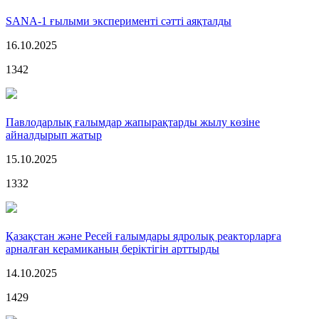
SANA-1 ғылыми эксперименті сәтті аяқталды
16.10.2025
1342
Павлодарлық ғалымдар жапырақтарды жылу көзіне
айналдырып жатыр
15.10.2025
1332
Қазақстан және Ресей ғалымдары ядролық реакторларға
арналған керамиканың беріктігін арттырды
14.10.2025
1429