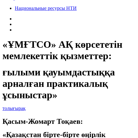
Национальные ресурсы НТИ
«ҰМҒТСО» АҚ көрсететін
мемлекеттік қызметтер:
ғылыми қауымдастыққа
арналған практикалық
ұсыныстар»
толығырақ
Қасым-Жомарт Тоқаев:
«Қазақстан бірте-бірте өңірлік