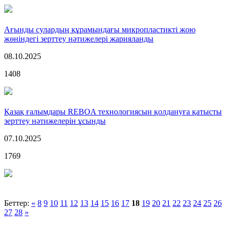
Ағынды сулардың құрамындағы микропластикті жою
жөніндегі зерттеу нәтижелері жарияланды
08.10.2025
1408
Қазақ ғалымдары REBOA технологиясын қолдануға қатысты
зерттеу нәтижелерін ұсынды
07.10.2025
1769
Беттер:
«
8
9
10
11
12
13
14
15
16
17
18
19
20
21
22
23
24
25
26
27
28
»