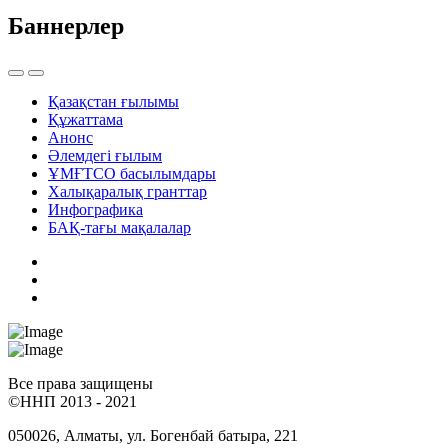
Баннерлер
Қазақстан ғылымы
Құжаттама
Анонс
Әлемдегі ғылым
ҰМҒТСО басылымдары
Халықаралық гранттар
Инфографика
БАҚ-тағы мақалалар
Все права защищены
©ННП 2013 - 2021
050026, Алматы, ул. Богенбай батыра, 221