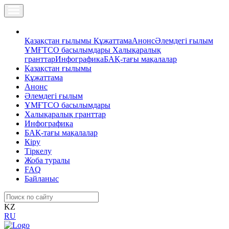
Қазақстан ғылымы
Құжаттама
Анонс
Әлемдегі ғылым
ҰМҒТСО басылымдары
Халықаралық
гранттар
Инфографика
БАҚ-тағы мақалалар
Қазақстан ғылымы
Құжаттама
Анонс
Әлемдегі ғылым
ҰМҒТСО басылымдары
Халықаралық гранттар
Инфографика
БАҚ-тағы мақалалар
Кіру
Тіркелу
Жоба туралы
FAQ
Байланыс
KZ
RU