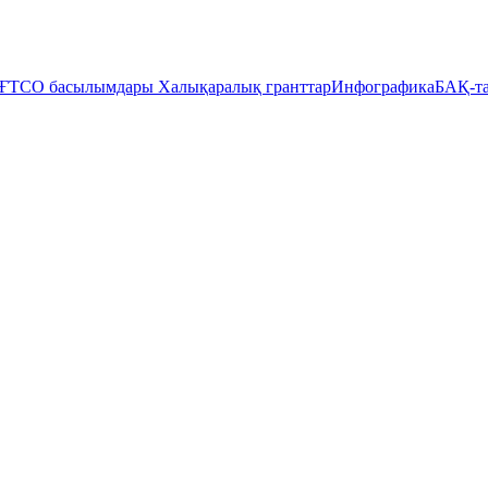
ҒТСО басылымдары
Халықаралық гранттар
Инфографика
БАҚ-та