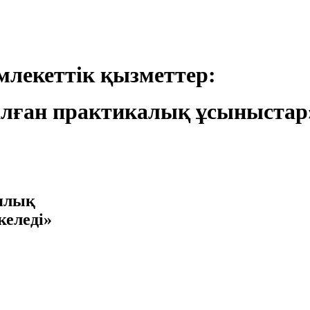
лекеттік қызметтер:
лған практикалық ұсыныстар
иялық
келеді»