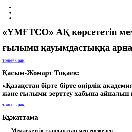
«ҰМҒТСО» АҚ көрсететін мем
ғылыми қауымдастыққа арна
толығырақ
Қасым-Жомарт Тоқаев:
«Қазақстан бірте-бірте өңірлік академ
және ғылыми-зерттеу хабына айналып 
толығырақ
Құжаттама
Мемлекеттік стандарттар мен ережелер