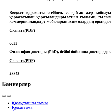
Бюджет қаражаты есебінен, сондай-ақ жер қойна
қаражатынан қаржыландырылатын ғылыми, ғылыми-
коммерцияландыру жобаларын және олардың орындалуы 
Скачать(PDF)
6633
Философия докторы (PhD), бейіні бойынша доктор дәре
Скачать(PDF)
28843
Баннерлер
Қазақстан ғылымы
Құжаттама