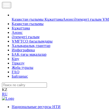
Қазақстан ғылымы
Құжаттама
Анонс
Әлемдегі ғылым
ҰМ
Қазақстан ғылымы
Құжаттама
Анонс
Әлемдегі ғылым
ҰМҒТСО басылымдары
Халықаралық гранттар
Инфографика
БАҚ-тағы мақалалар
Кіру
Тіркелу
Жоба туралы
FAQ
Байланыс
KZ
RU
Национальные ресурсы НТИ