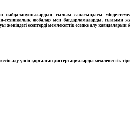
уын пайдаланушылардың ғылым саласындағы міндеттеме
техникалық жобалар мен бағдарламаларды, ғылыми және
жөніндегі есептерді мемлекеттік есепке алу қағидаларын б
жесін алу үшін қорғалған диссертацияларды мемлекеттік тір