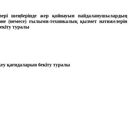
лері шеңберінде жер қойнауын пайдаланушылардың
 (немесе) ғылыми-техникалық қызмет нәтижелерін
екіту туралы
кеу қағидаларын бекіту туралы