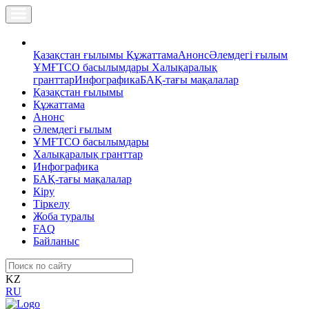
Қазақстан ғылымы
Құжаттама
Анонс
Әлемдегі ғылым
ҰМҒТСО басылымдары
Халықаралық
гранттар
Инфографика
БАҚ-тағы мақалалар
Қазақстан ғылымы
Құжаттама
Анонс
Әлемдегі ғылым
ҰМҒТСО басылымдары
Халықаралық гранттар
Инфографика
БАҚ-тағы мақалалар
Кіру
Тіркелу
Жоба туралы
FAQ
Байланыс
KZ
RU