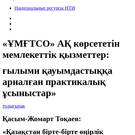
Национальные ресурсы НТИ
«ҰМҒТСО» АҚ көрсететін
мемлекеттік қызметтер:
ғылыми қауымдастыққа
арналған практикалық
ұсыныстар»
толығырақ
Қасым-Жомарт Тоқаев:
«Қазақстан бірте-бірте өңірлік