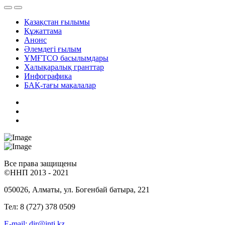
Қазақстан ғылымы
Құжаттама
Анонс
Әлемдегі ғылым
ҰМҒТСО басылымдары
Халықаралық гранттар
Инфографика
БАҚ-тағы мақалалар
Все права защищены
©ННП 2013 - 2021
050026, Алматы, ул. Богенбай батыра, 221
Тел: 8 (727) 378 0509
E-mail: dir@inti.kz