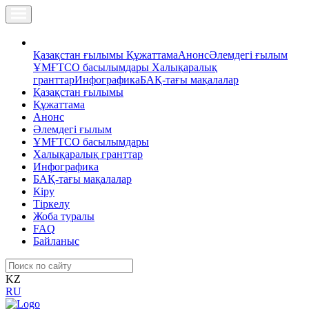
Қазақстан ғылымы
Құжаттама
Анонс
Әлемдегі ғылым
ҰМҒТСО басылымдары
Халықаралық
гранттар
Инфографика
БАҚ-тағы мақалалар
Қазақстан ғылымы
Құжаттама
Анонс
Әлемдегі ғылым
ҰМҒТСО басылымдары
Халықаралық гранттар
Инфографика
БАҚ-тағы мақалалар
Кіру
Тіркелу
Жоба туралы
FAQ
Байланыс
KZ
RU